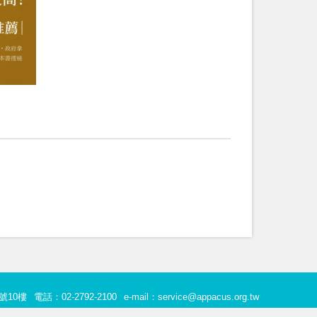
號10樓
電話：02-2792-2100
e-mail：service@appacus.org.tw