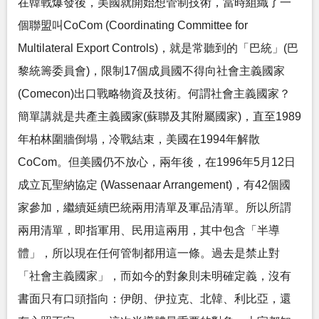
在韓戰爆發後，美國就開始想管制技術，當時組織了一
個聯盟叫CoCom (Coordinating Committee for
Multilateral Export Controls)，就是常聽到的「巴統」(巴
黎統籌委員會)，限制17個成員國不得向社會主義國家
(Comecon)出口戰略物資及技術。何謂社會主義國家？
簡單講就是共產主義國家(蘇聯及其附屬國家)，直至1989
年柏林圍牆倒塌，冷戰結束，美國在1994年解散
CoCom。但美國仍不放心，兩年後，在1996年5月12日
成立瓦聖納協定 (Wassenaar Arrangement)，有42個國
家參加，繼續延續巴統兩用清單及軍品清單。所以所謂
兩用清單，即指軍用、民用這兩用，其中包含「半導
體」，所以現在任何管制都用這一條。過去是禁止對
「社會主義國家」，而如今的對象則未明確定義，沒有
書面只有口頭指向：伊朗、伊拉克、北韓、利比亞，還