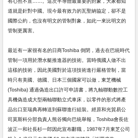
有心照不宣……。這次半導體最重要的對象，大家都知
道就是針對中國。現今最有效力的瓦聖納協定，卻不是
國際公約，也沒有明文的管制對象，如此一來比明文的
管制更厲害。
最近有一家很有名的日商Toshiba 倒閉，過去在巴統時代
管制一項用於潛水艇推進器的技術。當時俄國人做不出
這樣的技術，因此美國對於這項技術進行嚴格管制，當
時只有美國、德國、日本三個國家可以做，東芝機械
(Toshiba) 通過偽造出口許可申請書，將九軸聯動數控工
具機偽造成大型兩軸聯動立式車床，以零件的形式將產
品出口至瑞典再轉送到蘇聯進行組裝。經原和光貿易公
司莫斯科分部負責人熊谷獨向巴統舉報，Toshiba會長佐
波正一和社長杉一郎因此宣布辭職，1987年7月東芝公司