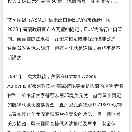
投入 1 億日元在美國 50 個主流媒體登「謝罪廣告」。
艾司摩爾（ASML）從未出口過EUV的東西給中國，
2023年荷蘭政府宣布依瓦聖納協定，EUV需進行出口管
制。而從國際法來看，瓦聖納協定既非條約也非公約，
連制裁對象也未明訂，但碎片化就是這樣，有些事是不
明講的。
1944年二次大戰後，美國在Bretton Woods
Agreement(布列敦森林協議)確認美金是國際的清算準備
貨幣，並承諾大家都可以用35塊美元兌一盎司黃金固定
的匯率來跟美國換黃金；直到尼克森總統1971/8/15突擊
式宣布停止美元固定匯率兌換黃金的承諾。另一個則是
美沙協議，即美國同意提供經濟援助及軍事、安全保