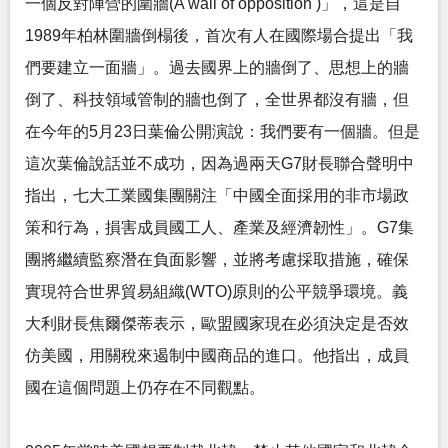
一個反對陣營的圍牆(A wall of opposition )」，這是自
1989年柏林圍牆倒榻後，首次有人在國際場合提出「我
們要建立一面牆」。過去國界上的牆倒了、思想上的牆
倒了、科技領域管制的牆也倒了，全世界都沒有牆，但
在今年的5月23日葉倫公開演說：我們要有一個牆。但是
這次葉倫說話並不成功，因為過兩天G7財長聯合聲明中
指出，七大工業國集團關注「中國全面採用的非市場政
策和行為，損害成員國工人、產業及經濟韌性」。G7集
團將繼續監察潛在負面影響，並將考慮採取措施，確保
實現符合世界貿易組織(WTO)原則的公平競爭環境。義
大利財長焦爾傑蒂表示，歐盟國家現在必須決定是否效
仿美國，用關稅來遏制中國商品的進口。他指出，成員
國在這個問題上仍存在不同觀點。