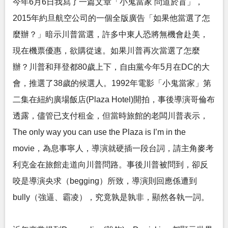
今年6月6日我寫了一篇文章「小鬼當家 問道於盲」，
2015年約旦航空公司的一個全版廣告「如果他當選了怎
麼辦？」暗示川普當選，許多中東人恐將無機會赴美，
現在機票優惠，欲購從速。如果川普再次當選了怎麼
辦？川普和拜登都80歲上下，自由黨今年5月在DC的大
會，推選了38歲的候選人。1992年電影「小鬼當家」第
二集在紐約廣場飯店(Plaza Hotel)開拍，事後導演哥倫布
透露，儘管已支付租金，但當時旅館的老闆川普表示，
The only way you can use the Plaza is I’m in the
movie，為息事寧人，導演就硬插一段台詞，請主角麥考
利克金在旅館走道向川普問路。事後川普被問到，卻反
咬是導演央求（begging）所致，導演則回應係遭到
bully（強逼、霸凌），究竟孰是孰非，顯然各執一詞。