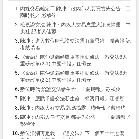
內線交易難定罪 陳冲：改內部人要買賣先公告 工
商時報／ 彭禎伶
檢視證交法 陳冲：內線人交易應重大訊息揭露 中
央社 記者吳佳蓉
陳冲：進入數位時代證交法需有新思維 聯合報 記
者戴瑞瑤
《金融》陳沖邀貓頭鷹軍團推動修法，證交法6大
重磅改革(2-1) 中國時報／任珮云
《金融》陳沖邀貓頭鷹軍團推動修法，證交法6大
重磅改革(2-2) 中國時報／任珮云
數位時代 給證交法新生命 工商時報／彭禎伶
陳冲：應賦予證交法新生命 經濟日報／江睿智
陳冲：內線人有交易 就應揭露 聯合報／戴瑞瑤
陳冲：內部人任何交易 都要先公告 工商時報／
彭禎伶
數位浪潮再定義 《證交法》下一個五十年怎麼