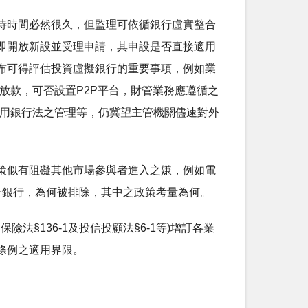
待時間必然很久，但監理可依循銀行虛實整合
即開放新設並受理申請，其申設是否直接適用
布可得評估投資虛擬銀行的重要事項，例如業
放款，可否設置P2P平台，財管業務應遵循之
準用銀行法之管理等，仍冀望主管機關儘速對外
策似有阻礙其他市場參與者進入之嫌，例如電
子銀行，為何被排除，其中之政策考量為何。
險法§136-1及投信投顧法§6-1等)增訂各業
條例之適用界限。