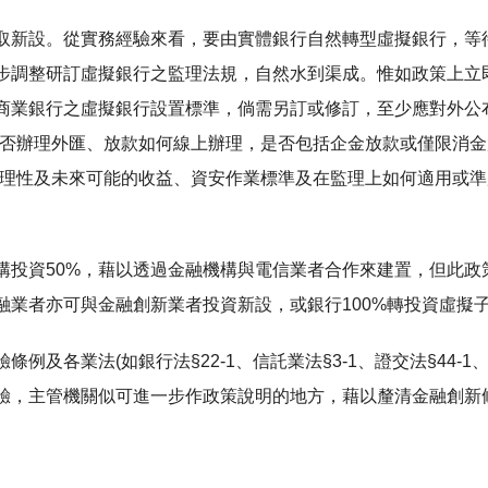
取新設。從實務經驗來看，要由實體銀行自然轉型虛擬銀行，等
步調整研訂虛擬銀行之監理法規，自然水到渠成。惟如政策上立
商業銀行之虛擬銀行設置標準，倘需另訂或修訂，至少應對外公
可否辦理外匯、放款如何線上辦理，是否包括企金放款或僅限消金
合理性及未來可能的收益、資安作業標準及在監理上如何適用或
構投資50%，藉以透過金融機構與電信業者合作來建置，但此政
融業者亦可與金融創新業者投資新設，或銀行100%轉投資虛擬
各業法(如銀行法§22-1、信託業法§3-1、證交法§44-1、保
驗，主管機關似可進一步作政策說明的地方，藉以釐清金融創新