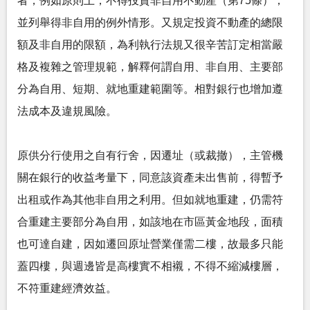
者，例如原則上，不得投資非自用不動產（第75條），
並列舉得非自用的例外情形。又規定投資不動產的總限
額及非自用的限額，為利執行法規又很辛苦訂定相當嚴
格及複雜之管理規範，解釋何謂自用、非自用、主要部
分為自用、短期、就地重建範圍等。相對銀行也增加遵
法成本及違規風險。
原供分行使用之自有行舍，因遷址（或裁撤），主管機
關在銀行的收益考量下，同意該資產未出售前，得暫予
出租或作為其他非自用之利用。但如就地重建，仍需符
合重建主要部分為自用，如該地在市區黃金地段，面積
也可達自建，因如遷回原址營業僅需二樓，故最多只能
蓋四樓，與週邊皆是高樓實不相襯，不得不縮減樓層，
不符重建經濟效益。