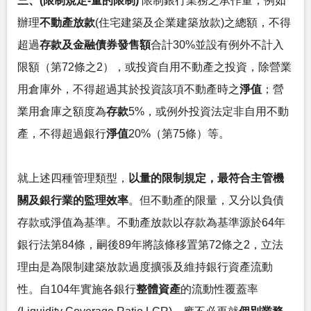
三、(限制規定-量的限制)
限制銀行業務之承作量，例如
辦理
不動產放款
(住宅建築及企業建築放款)之總額，不得
超過
存款及金融債券發售額
合計30%並設有例外不計入
限額（第72條之2），或投資自用不動產之投資，除營業
用倉庫外，不得超過其於投資該項不動產時之
淨值
；營
業用倉庫之額度為
存款
5%，或例外投資法定非自用不動
產，不得超過銀行
淨值
20%（第75條）等。
就上述四種管理類型，
以量的限制規定，最符合主管機
關及銀行業的監理效率
。但不動產的限量，又分以負債
存款或淨值為基準。不動產放款以存款為基準源於64年
銀行法第84條，嗣後89年將該條移置第72條之2，立法
理由是為限制建築放款過度擴張及維持銀行資產流動
性。自104年實施各銀行
整體資產
的流動性覆蓋率