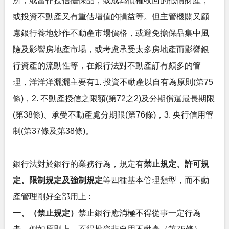
所，或當作授信擔保品，或成為債權收回的抵償財產，
或投資不動產又有重估增值的損益等。但主管機關又顧
慮銀行養地炒作不動產市場價格，或避免擔保品集中風
險及影響房地產市場，或考慮承受太多房地產而影響銀
行資產的流動性等，在銀行法對不動產訂有頗多的管
理，洋洋洋灑灑主要有1. 投資不動產以自有為原則(第75
條)，2. 不動產授信之限額(第72之2)及分期償還最長期限
(第38條)、承受不動產處分期限(第76條)，3. 央行信用管
制(第37條及第38條)。
銀行法對於銀行的業務行為，規定有
禁止規定、許可規
定、限制規定及強制規定
等四種基本管理類型，而不動
產管理剛好全部用上 :
一、（禁止規定）
禁止銀行應消極不得從事一定行為