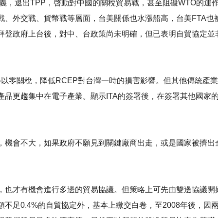
PP，啓動對中國的關稅貿易戰，甚至阻礙WTO的運作，The trade wa
戰、外交戰、貨幣戰等層面，台美關係也水漲船高，台美FTA也
拜登政府上台後，對中、台政策尚未明確，但已表明自貿協定並
得以零關稅，降低RCEP對台灣一時的損害影響。但其他傳統產
產品更趨集中在電子產業。顯示ITA的簽署後，在簽署其他國家
，機會不大，如果政府不願見到關鍵廠商出走，或是國家被擠出
也才有機會進行多邊的貿易協議。但策略上可先由雙邊協議開始，
足0.4%的自貿協定外，基本上繳交白卷，至2008年後，因兩岸