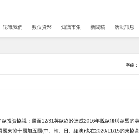
認識我們
數位貨幣
知識市集
新聞稿
活動訊息
字級：
成中歐投資協議；繼而12/31英歐終於達成2016年脫歐後與歐盟
國東協十國加五國(中、韓、日、紐澳)也在2020/11/15的