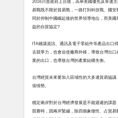
2016川普政府上台後，高舉美國優先及單邊主義，退出T
易戰既不限於貿易戰，一路打到科技戰、國安
同於抑制中國崛起後的世界領導地位，而美國
益的自貿協定?
ITA雖讓資訊、通訊及電子零組件等產品出口
去競爭力，也會迫使廠商外移，導致台灣出口
業的出口，也導致台灣的產業結構失衡。
台灣經貿未來要加入區域性的大多邊貿易協議
張情勢。
穩定兩岸對於台灣經濟發展是不能迴避的課題，
競賽時，因兩岸緊繃，除四個象徵性、占貿易額不