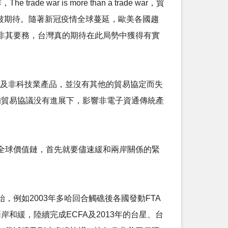
r is more than a trade war，貿
被期待。隨著新冠疫情全球蔓延，歐美各國趨
非其要務，台灣真的期待在此局勢中獲得有實
業及非科技業產品，並沒有其他的貿易協定而失
的貿易協議没有進展下，影響非電子資通傳統產
全球價值鏈，首先就要儘速緩和兩岸關係的緊
例如2003年多哈回合觸礁後各國發動FTA
和緩，陸續完成ECFA及2013年的台星、台