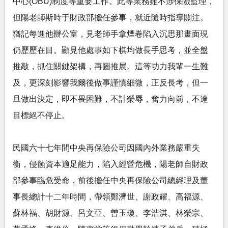
中心(OBU)制度等重要工作。此等業務雖不涉保險監理，
但陽老師斯時于財政部擔任參事，就近隨時指導關注。
猶記每進他辦公室，見老師手拿煙卷陷入沉思那畫面現
仍歷歷在目。顯見他處事如下棋均做長手思考，並全盤
推敲，抓住關鍵架構，再圖推展。這等功力我輩一生難
及，更深刻影響我爾後做事謹慎細微，正反長考，但一
旦做出決定，即不畏困難，不計榮辱，奮力向前，不達
目標絕不停止。
民國六十七年間中央再保險公司因國內外業務嚴重失
衡，侵蝕資本適足能力，陷入經營危機，陽老師自財政
部參事臨危受命，前後擔任中央再保險公司總經理及董
事長總計十二年時間，帶領鄭濟世、謝政耀、高福源、
蘇林福、胡財源、呂文亞、曽玉瓊、李浩淇、林榮宗、