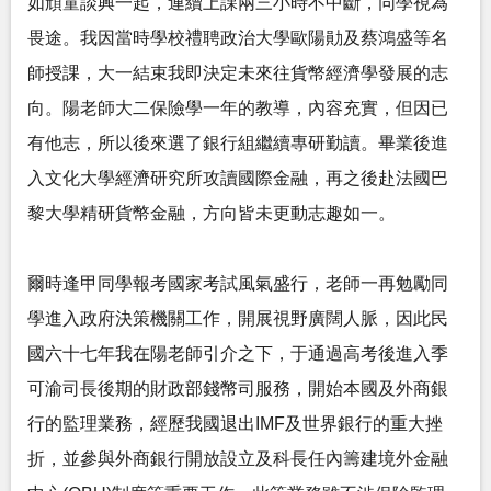
如頑童談興一起，連續上課兩三小時不中斷，同學視為
畏途。我因當時學校禮聘政治大學歐陽勛及蔡鴻盛等名
師授課，大一結束我即決定未來往貨幣經濟學發展的志
向。陽老師大二保險學一年的教導，內容充實，但因已
有他志，所以後來選了銀行組繼續專研勤讀。畢業後進
入文化大學經濟研究所攻讀國際金融，再之後赴法國巴
黎大學精研貨幣金融，方向皆未更動志趣如一。
爾時逢甲同學報考國家考試風氣盛行，老師一再勉勵同
學進入政府決策機關工作，開展視野廣闊人脈，因此民
國六十七年我在陽老師引介之下，于通過高考後進入季
可渝司長後期的財政部錢幣司服務，開始本國及外商銀
行的監理業務，經歷我國退出IMF及世界銀行的重大挫
折，並參與外商銀行開放設立及科長任內籌建境外金融