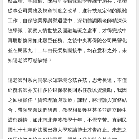
蔡孟峰、李維倫、陳惠堂等銀保勤學幹練子弟兵，積極
從事公司業務及規章制度之改革，進行扶危定傾的艱難
工作，自保險業界讚譽迴聲中，深切體認陽老師精深保
險學識，洞察人情世故及圓融無礙之處事，才得完成中
再脫胎換骨如此艱巨任務。之後中央再保險公司民營化
並在民國九十二年由長榮集團接手，均在意料之外，未
知陽老師可感缺憾？
陽老師對系內同學求知環境念茲在茲，思考長遠，不僅
延攬名師亦安排多位銀保學長回系任教以資激勵，我因
之回校擔任「貨幣理論與政策」課程，將理論與實務結
合，帶領學弟妹們研習，教學相長獲益甚多並建立師生
濃郁感情，如此南北奔波教學十年，不覺辛苦。直到民
國七十七年赴法國巴黎大學攻讀博士才告終止。未想之