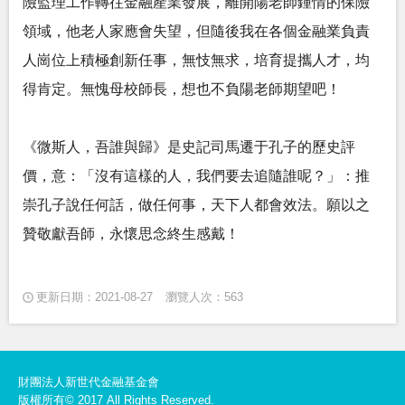
險監理工作轉往金融產業發展，離開陽老師鍾情的保險
領域，他老人家應會失望，但隨後我在各個金融業負責
人崗位上積極創新任事，無忮無求，培育提攜人才，均
得肯定。無愧母校師長，想也不負陽老師期望吧！
《微斯人，吾誰與歸》是史記司馬遷于孔子的歷史評
價，意：「沒有這樣的人，我們要去追隨誰呢？」：推
崇孔子說任何話，做任何事，天下人都會效法。願以之
贊敬獻吾師，永懷思念終生感戴！
更新日期：2021-08-27
瀏覽人次：563
財團法人新世代金融基金會
版權所有© 2017 All Rights Reserved.