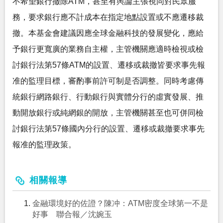
不希望銀行撤除ATM，甚至有輿論主張視同對民眾服
務，要求銀行應不計成本在指定地點設置或不應遷移裁
撤。本基金會建議因應全球金融科技的發展變化，應給
予銀行更寬廣的業務自主權，主管機關應適時檢視或檢
討銀行法第57條ATM的設置、遷移或裁撤皆要求事先報
准的監理目標，審酌事前許可制是否調整。同時考慮傳
統銀行網路銀行、行動銀行與實體分行的虛實發展、推
動開放銀行或純網銀的開放，主管機關甚至也可併同檢
討銀行法第57條國內分行的設置、遷移或裁撤要求事先
報准的監理政策。
相關報導
金融環境好的佐證？陳冲：ATM密度全球第一不是
好事 聯合報／沈婉玉