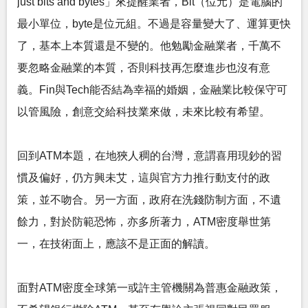
just bits and bytes」來提醒業者，Bit（位元）是電腦的
最小單位，byte是位元組。不過是容量變大了、運算更快
了，基本上本質還是不變的。他勉勵金融業者，千萬不
要忽略金融業的本質，否則科技再怎麼進步也沒有意
義。Fin與Tech能否結為幸福的婚姻，金融業比較保守可
以管風險，創意交給科技業來做，未來比較有希望。
回到ATM本題，在地狹人稠的台灣，意謂喜用現鈔的習
慣及偏好，仍方興未艾，這與官方力推行動支付的政
策，並不吻合。另一方面，政府在洗錢防制方面，不遺
餘力，對於防範恐怖，亦多所著力，ATM密度舉世第
一，在技術面上，應該不是正面的解讀。
面對ATM密度全球第一或許主管機關為普惠金融政策，