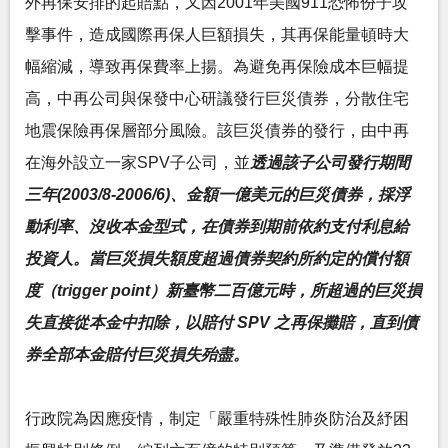
外再保安排的起賠點，又因2001年美國911恐怖份子攻
擊事件，造成國際再保人巨額損失，其再保能量頓時大
幅縮減，導致再保費率上揚。為避免再保險成本巨幅提
高，中再公司與保發中心研議發行巨災債券，分散住宅
地震保險再保層部分風險。該巨災債券的發行，由中再
在海外設立一家SPV子公司，並
透過該子公司發行期間
三年(2003/8-2006/6)、金額一億美元的巨災債券，採浮
動利率、沒收本金型式，在債券到期前依約支付利息給
投資人。當巨災損失額度超過債券契約所約定的償付額
度（trigger point）新臺幣二百億元時，所超過的巨災損
失直接從本金中扣除，以賠付 SPV 之再保攤賠，直到債
券全部本金賠付巨災損失殆盡。
行政院為因應疫情，制定「嚴重特殊性肺炎防治及紓困