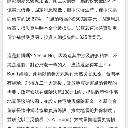
餘款則亦充醫療用途。此巨災債券，屬於較安全的2.25
億美元債券，固定利息較低，但損失發生時，僅損失票
面價值的16.67%，而風險較高的9500萬美元，固定利息
較高，損失發生時本金全數損失。試算若這次確實動用
債券補償受災國，投資人總損失約1.325億美元。
這是賭博嗎? Yes or No。因為這其中涉及許多精算，不
純是運氣。對台灣老一輩的人，應該還記得本土 Cat
Bond 經驗。此類以債券方式應付天然災害風險，台灣早
有經驗。記得九二一大震後，鑒於地震災害風險管理的
需要，政府修法在保險法第138之1條，提供政策性住宅
地震保險的法源，並設立住宅地震保險基金。本基金會
董事長陳冲當時協助負責籌設，推動地震險共保制度，
並研究以巨災債券（CAT Bond）方式承擔地震災害損