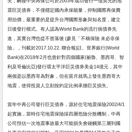
失，嗣後中央再保公司於2003年成功發行一億美元的地
震巨災債券，不僅穩定國內承保能量，抑制國際再保費
用抬價，最重要的是提升台灣國際形象與知名度，建立
日後發行模式。有人認為World Bank的流行病債券先
進，其實台灣也從不曾落後 (參見「不稱保險 未必非保
險」，刊載於2017.10.22. 聯合報)註。世界銀行(World
Bank)在2018年2月也曾針對四個國家(祕魯、墨西哥、智
利及哥倫比亞)發行環太平洋巨災債券美金14億元，其中
兩個是以墨西哥為對象，但在當月就馬上發生墨西哥大
地震，使得投資人立刻按約定比例承擔巨災損失。
當年中再公司發行巨災債券，源於住宅地震保險2002/4/1
起實施，當時住宅地震保險採四層危險分散機制，中再
公司預估一次地震事故最大可能損失會碰觸第三層到國