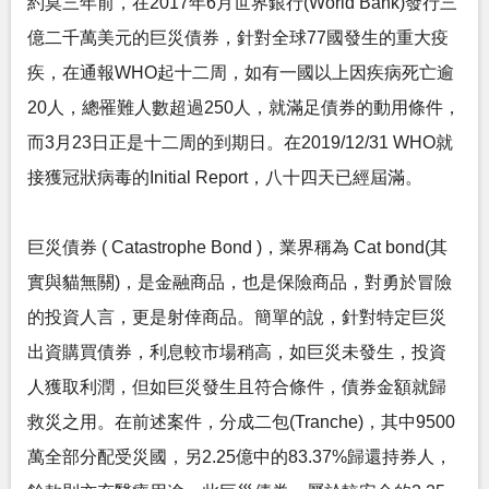
約莫三年前，在2017年6月世界銀行(World Bank)發行三
億二千萬美元的巨災債券，針對全球77國發生的重大疫
疾，在通報WHO起十二周，如有一國以上因疾病死亡逾
20人，總罹難人數超過250人，就滿足債券的動用條件，
而3月23日正是十二周的到期日。在2019/12/31 WHO就
接獲冠狀病毒的Initial Report，八十四天已經屆滿。
巨災債券 ( Catastrophe Bond )，業界稱為 Cat bond(其
實與貓無關)，是金融商品，也是保險商品，對勇於冒險
的投資人言，更是射倖商品。簡單的說，針對特定巨災
出資購買債券，利息較市場稍高，如巨災未發生，投資
人獲取利潤，但如巨災發生且符合條件，債券金額就歸
救災之用。在前述案件，分成二包(Tranche)，其中9500
萬全部分配受災國，另2.25億中的83.37%歸還持券人，