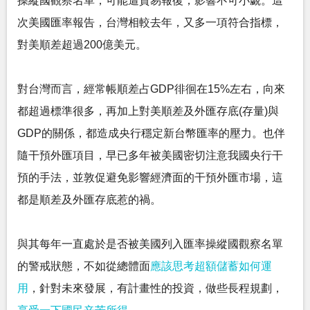
操縱國觀察名單，可能遭貿易報復，影響不可小覷。這
次美國匯率報告，台灣相較去年，又多一項符合指標，
對美順差超過200億美元。
對台灣而言，經常帳順差占GDP徘徊在15%左右，向來
都超過標準很多，再加上對美順差及外匯存底(存量)與
GDP的關係，都造成央行穩定新台幣匯率的壓力。也伴
隨干預外匯項目，早已多年被美國密切注意我國央行干
預的手法，並敦促避免影響經濟面的干預外匯市場，這
都是順差及外匯存底惹的禍。
與其每年一直處於是否被美國列入匯率操縱國觀察名單
的警戒狀態，不如從總體面
應該思考超額儲蓄如何運
用
，針對未來發展，有計畫性的投資，做些長程規劃，