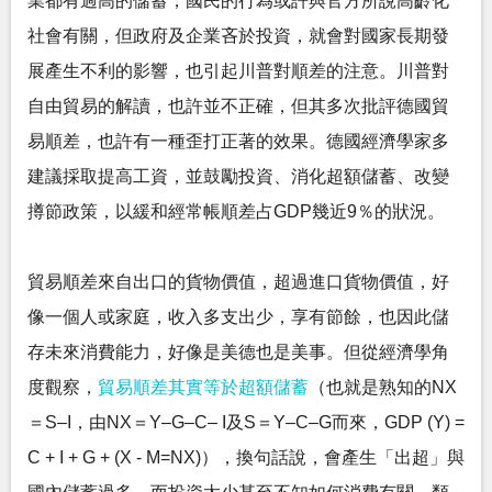
業都有過高的儲蓄，國民的行為或許與官方所說高齡化
社會有關，但政府及企業吝於投資，就會對國家長期發
展產生不利的影響，也引起川普對順差的注意。川普對
自由貿易的解讀，也許並不正確，但其多次批評德國貿
易順差，也許有一種歪打正著的效果。德國經濟學家多
建議採取提高工資，並鼓勵投資、消化超額儲蓄、改變
撙節政策，以緩和經常帳順差占GDP幾近9％的狀況。
貿易順差來自出口的貨物價值，超過進口貨物價值，好
像一個人或家庭，收入多支出少，享有節餘，也因此儲
存未來消費能力，好像是美德也是美事。但從經濟學角
度觀察，
貿易順差其實等於超額儲蓄
（也就是熟知的NX
＝S‒I，由NX＝Y‒G‒C‒ I及S＝Y‒C‒G而來，GDP (Y) =
C + I + G + (X - M=NX)），換句話說，會產生「出超」與