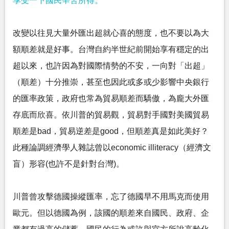
享受一下國民辛苦所得。
改變以往見大量外匯出超就心喜的態度，也不要以為大
額順差就是好事。台灣自約半世紀前開始享有穩定的出
超以來，也許因為對國際情勢的不安，一向對「出超」
（順差）十分推崇，甚至也因此或多或少影響中央銀行
的匯率政策，政府也常為貿易順差而驕傲，為龐大外匯
存底而欣喜。依川普的貿易觀，貿易對手國對美國貿易
順差是bad，貿易逆差是good，但順差真是如此美好？
此種論調經濟學人雜誌曾以economic illiteracy（經濟文
盲）形容(也許不是針對台灣)。
川普曾攻擊德國操縱匯率，忘了德國早不用馬克而使用
歐元。但以德國為例，該國的順差來自國民、政府、企