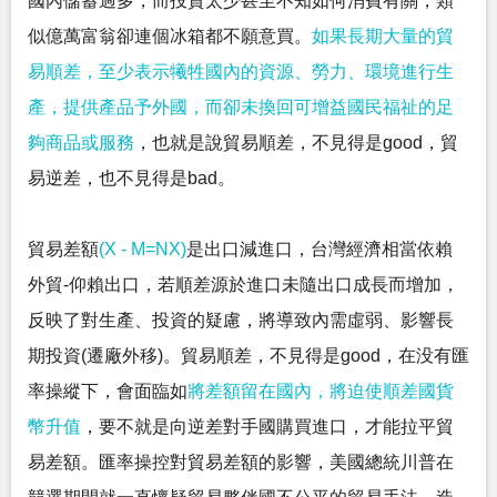
國內儲蓄過多，而投資太少甚至不知如何消費有關，類
似億萬富翁卻連個冰箱都不願意買。
如果長期大量的貿
易順差，至少表示犧牲國內的資源、勞力、環境進行生
產，提供產品予外國，而卻未換回可增益國民福祉的足
夠商品或服務
，也就是說貿易順差，不見得是good，貿
易逆差，也不見得是bad。
貿易差額
(X - M=NX)
是出口減進口，台灣經濟相當依賴
外貿-仰賴出口，若順差源於進口未隨出口成長而增加，
反映了對生產、投資的疑慮，將導致內需虛弱、影響長
期投資(遷廠外移)。貿易順差，不見得是good，在没有匯
率操縱下，會面臨如
將差額留在國內，將迫使順差國貨
幣升值
，要不就是向逆差對手國購買進口，才能拉平貿
易差額。匯率操控對貿易差額的影響，美國總統川普在