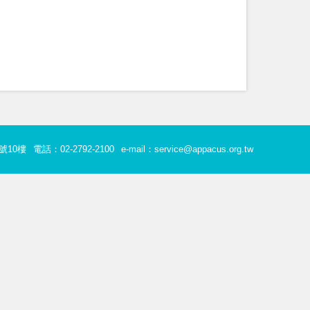
號10樓
電話：02-2792-2100
e-mail：service@appacus.org.tw