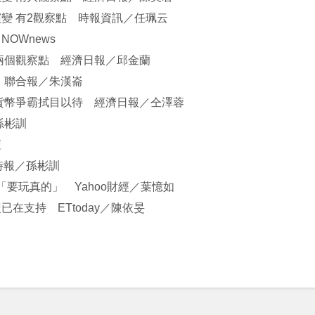
變 有2觀察點 時報資訊／任珮云
OWnews
兩個觀察點 經濟日報／邱金蘭
 聯合報／朱漢崙
貨幣爭霸拭目以待 經濟日報／仝澤蓉
孫彬訓
壇
時報／孫彬訓
「要玩真的」 Yahoo財經／葉憶如
在支持 ETtoday／陳依旻