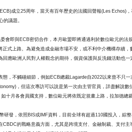
)成立25周年，當天有百年歷史的法國回聲報(Les Echos)，
關心的議題。
後，執委會即與ECB密切合作，本月歐盟即將通過利於數位歐元的法
 euro將正式上路。為避免造成金融市場不安，或不利中介機構存
為回應歐洲人民對人權觀念的期待，個資保護與反洗錢活動也一
，不觸碰細節，例如ECB總裁Lagarde自2022以來曾不
ncy and autonomy)，但這次專訪可以說是第一次由主管官員，
，如十月各會員國支持，數位歐元將依既定規畫上路，拉加德總裁
幣研發，依照BIS或IMF資料，目前全球有超過110國投入，
在CBDC的戰略意義方面，尤其是跨境支付、金融制裁、支付主