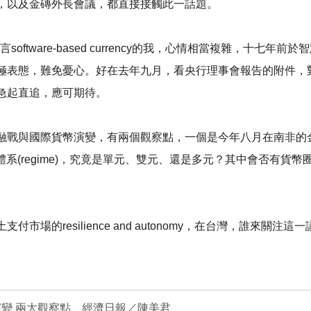
，以及金磚外長會議，都直接接觸此一話題。
預言software-based currency的我，心情相當複雜，
極表態，難免憂心。好在去年九月，看央行理事會報告的附件，
急起直追，應可期待。
融戰與國際貨幣演變，有兩個觀察點，一個是今年八月在南非的金
egime)，究竟是單元、雙元、還是多元？其中會否有貨幣圈(curr
的resilience and autonomy，在台灣，誰來關注這
變 兩大觀察點 經濟日報／陳美君