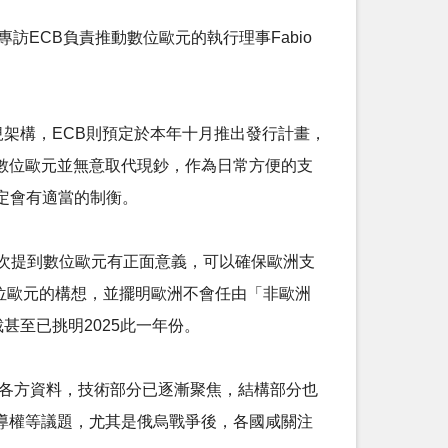
專訪ECB負責推動數位歐元的執行理事Fabio
規架構，ECB則預定於本年十月推出發行計畫，
續，數位歐元並無意取代現鈔，作為日常方便的支
定會有適當的制衡。
只一次提到數位歐元有正面意義，可以確保歐洲支
詳盡解說數位歐元的構想，並擺明歐洲不會任由「非歐洲
甚至已挑明2025此一年份。
綜整各方資料，技術部分已逐漸聚焦，結構部分也
導權等議題，尤其是俄烏戰爭後，各國咸關注