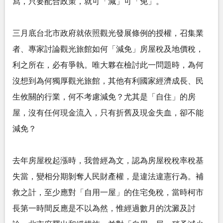
寫，只要配合政策，就可「減」可「免」。
三月底台北市政府就依照觀光發展條例的授權，召集業
者、專家討論觀光旅館如何「減免」房屋稅及地價稅，
利之所在，必有爭執。唯大夥在檢討此一問題時，為何
沒想到為何獨厚觀光旅館，其他有利國家經濟成長、民
生攸關的行業，何不考慮減免？尤其是「自住」的房
屋，沒有任何現金流入，只有折舊及現金失血，卻不能
減免？
去年房屋稅起漲時，我曾經為文，認為房屋稅稅率稅基
失當，變相分期剝奪人民財產權，是違法違憲行為。補
救之計，至少應對「自用一屋」的住宅免稅，當時柯市
長第一時間反應是不以為然，惟經過數月的沈澱及討