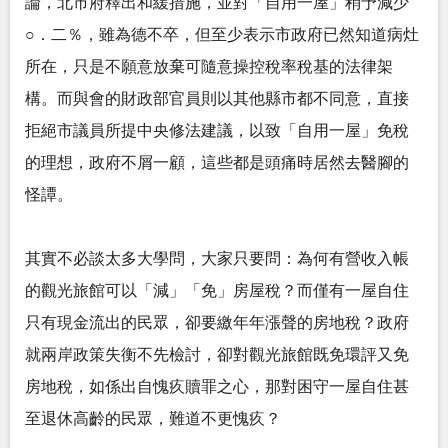
論，北市府釋出和緩措施，並對「自用一屋」稍予減少
○．二％，雖為德不卒，但至少表示市政府已然知道病灶
所在，只是不願意放棄可隨意操控稅率稅基的法律架
構。而與會的財政部官員則以其他縣市都不同意，直接
拒絕市議員所提中央修法建議，以致「自用一屋」免稅
的理想，政府不屑一顧，這些都是頭痛時居然去醫腳的
怪譚。
其實不必談太多大學問，大家只要問：為何有營收入帳
的觀光旅館可以「減」「免」房屋稅？而僅有一屋自住
只有現金流出的民眾，卻要繳年年漲聲的房地稅？政府
就兩岸政策失衡不先檢討，卻對觀光旅館既免環評又免
房地稅，如係出自愧疚贖罪之心，那對困守一屋自住甚
至退休高齡的民眾，難道不更愧疚？