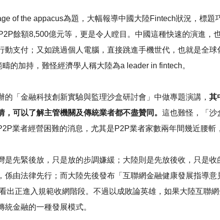
of the appacus為題，大幅報導中國大陸Fintech狀況，標
P2P餘額8,500億元等，更是令人瞠目。中國這種快速的演進
支付；又如跳過個人電腦，直接跳進手機世代，也就是全球化時代的「
加持，難怪經濟學人稱大陸為a leader in fintech。
辦的「金融科技創新實驗與監理沙盒研討會」中做專題演講，
其
情，可以了解主管機關及傳統業者都不盡贊同。
這也難怪，「沙盒
2P業者經營困難的消息，尤其是P2P業者家數兩年間幾近腰
灣是先緊後放，只是放的步調嫌緩；大陸則是先放後收，只是收
，係由法律先行；而大陸先後發布「互聯網金融健康發展指導意見
可以看出正進入規範收網階段。不過以成敗論英雄，如果大陸互聯
傳統金融的一種發展模式。