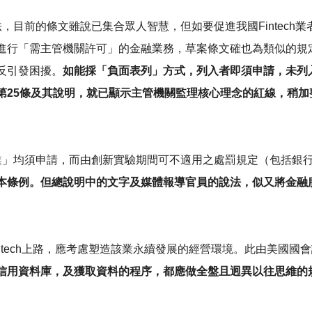
，目前的條文雖說已集合眾人智慧，但如要促進我國Fintech
進行「需主管機關許可」的金融業務，草案條文確也為類似的規
反引發困擾。
如能採「負面表列」方式，列入者即須申請，未列
25條及其說明，就已顯示主管機關監理核心理念的紅線，稍加整理
」均須申請，而由創新實驗期間可不適用之處罰規定（包括銀行法
本條例。但總說明中的文字及媒體報導官員的說法，似又將金融
ntech上路，應考慮塑造該業永續發展的經營環境。此由美國
用資料庫，及獲取資料的程序，都應做全盤且迥異以往思維的規劃