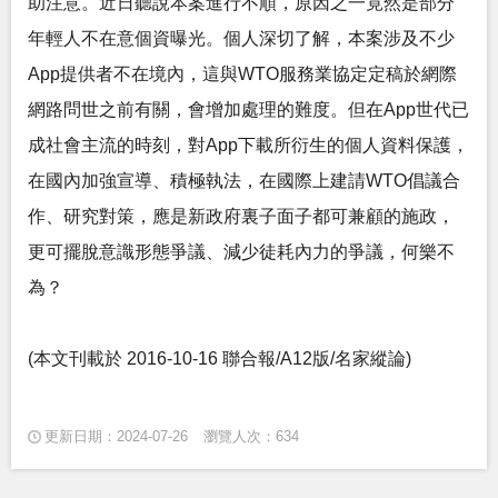
助注意。近日聽說本案進行不順，原因之一竟然是部分
年輕人不在意個資曝光。個人深切了解，本案涉及不少
App提供者不在境內，這與WTO服務業協定定稿於網際
網路問世之前有關，會增加處理的難度。但在App世代已
成社會主流的時刻，對App下載所衍生的個人資料保護，
在國內加強宣導、積極執法，在國際上建請WTO倡議合
作、研究對策，應是新政府裏子面子都可兼顧的施政，
更可擺脫意識形態爭議、減少徒耗內力的爭議，何樂不
為？
(本文刊載於 2016-10-16 聯合報/A12版/名家縱論)
更新日期：2024-07-26
瀏覽人次：634