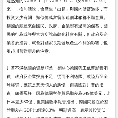
是熟知的NX＝S‒I，由NX＝Y‒G‒C‒ I及S＝Y‒C‒G而
來），換句話說，會產生「出超」與國內儲蓄過多，而
投資太少有關，類似億萬富翁卻連個冰箱都不願意買。
德國的順差來自國民、政府、企業都有過高的儲蓄，國
民的行為或許與官方所說高齡化社會有關，但政府及企
業吝於投資，就會對國家長期發展產生不利的影響，也
引起川普對順差的注意。
川普不滿德國的貿易順差，是關心德國勞工低薪影響消
費，政府及企業投資不足，從而不利德國、歐陸乃至全
球經貿，應該是悲天憫人的胸懷。而德國對川普的指
責，頗覺冤枉，因為德國對美貿易順差為649億美元，比
日本還少30億，但美國匯率報告指出，德國問題在於整
體順差占GDP比例達8.3%，明顯過高，表示其投資低