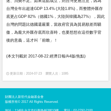
迷、消費不足。如果這點成立，則台灣更應注意，因為
台灣全年出超達GDP 13.4% (大陸1.8%)，而整體外匯存
底更占GDP 82%（德國1%，大陸與韓國為27%），因此
台灣的問題比德國還嚴重，當政府官員為貿易順差而驕
傲，為龐大外匯存底而欣喜時，也要想想在這些數字背
後的意義，這才叫「前瞻」！
(本文刊載於 2017-08-22 經濟日報/A4版/焦點)
更新日期：2024-07-23
瀏覽人次：1085
財團法人新世代金融基金會
版權所有© 2017 All Rights Reserved.
地址：11469 台北市行善路463號10樓
電話：02-2792-2100