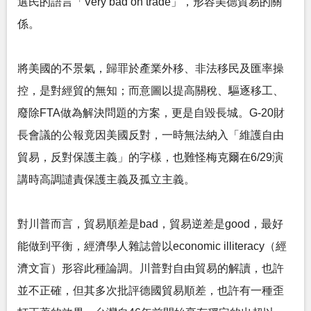
選民的語言「Very bad on trade」，形容美德貿易的關
係。
將美國的不景氣，歸罪於產業外移、非法移民及匯率操
控，是對經貿的無知；而意圖以提高關稅、驅逐移工、
廢除FTA做為解決問題的方案，更是自毀長城。G-20財
長會議的公報竟因美國反對，一時無法納入「維護自由
貿易，反對保護主義」的字樣，也難怪梅克爾在6/29演
講時高調譴責保護主義及孤立主義。
對川普而言，貿易順差是bad，貿易逆差是good，最好
能做到平衡，經濟學人雜誌曾以economic illiteracy（經
濟文盲）形容此種論調。川普對自由貿易的解讀，也許
並不正確，但其多次批評德國貿易順差，也許有一種歪