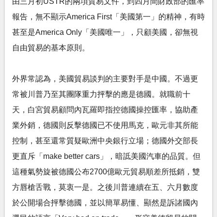
由三月初USTR的兩項貿易文件，到四月間財政部的匯率
報告，無不顯示America First「美國第一」的精神，有時
甚至是America Only「美國唯一」，只顧美國，卻無視
自由貿易的基本原則。
外界常認為，美國貿易談判的主要對手是中國。不過更
常被川普乃至其團隊重力抨擊的應是德國。就職前十
天，白宮貿易顧問內瓦羅即指控德國操控匯率，協助產
業外銷，德國則反擊德國已不使用馬克，歐元非其所能
控制，甚至還常質疑歐洲中央銀行立場；德國外交部長
更直斥「make better cars」，暗詆美國汽車的品質。但
這種氣勢旋被德國公布2700億歐元貿易順差所抵銷，雙
方唇槍舌戰，莫衷一是。之後川普連續在五、六月數度
於公開場合抨擊德國，並以簡單易懂、顯然是訴諸國內