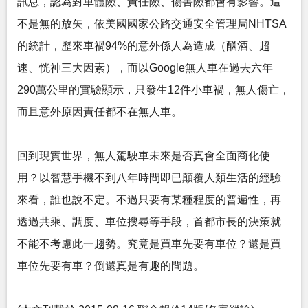
訊息，認為對車體險、責任險、傷害險都會有影響。這
不是無的放矢，依美國國家公路交通安全管理局NHTSA
的統計，歷來車禍94%的意外係人為造成（酗酒、超
速、恍神三大因素），而以Google無人車在過去六年
290萬公里的實驗顯示，只發生12件小車禍，無人傷亡，
而且意外原因責任都不在無人車。
回到現實世界，無人駕駛車未來是否真會全面商化使
用？以智慧手機不到八年時間即已顛覆人類生活的經驗
來看，誰也說不定。不過只要有某種程度的普遍性，再
透過共乘、調度、車位搜尋等手段，首都市長的決策就
不能不考慮此一趨勢。究竟是買車先要有車位？還是買
車位先要有車？倒還真是有趣的問題。