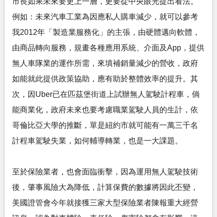
市長如果未來要更上一層，更要從中央眼光提出看法。
例如：未來汽車工業為因應私人購車減少，就可以參考
我2012年「製造業服務化」的主張，由硬體邁向軟體，
由商品轉向服務，規畫各種應用系統、介面及App，提供
無人車隊業的運作所需，來填補銷量減少的營收，政府
如能就此提供政策協助，應有助於整體效率的提升。其
次，因Uber已在匹茲堡街道上試辦無人駕駛計程車，倘
能商業化，政府未來也要考慮職業駕駛人員的生計，依
哥倫比亞大學的推斷，單是紐約市就可能有一萬三千名
計程車駕駛失業，如何輔導轉業，也是一大課題。
至於保險業者，也會面臨衝擊，因為運用無人駕駛技術
後，肇事風險大為降低，計算保費的數據將因此丕變，
美國證管會今年就接獲三家大型保險業者陳報重大經營