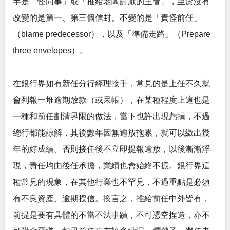
半是「怪同事」或「推給老闆討厭的主管」，至於沒有
改變的是第一、第三個信封。不變的是「責怪前任」
（blame predecessor），以及「準備走路」（Prepare
three envelopes）。
在銀行界如有新任分行經理接手，常見的是上任不久就
會列報一堆逾期放款（或呆帳），在某種程度上這也是
一種和前任劃清界限的做法，當下也許出現虧損，不過
總行都能諒解，其後數年因無逾放拖累，就可以繳出幾
年的好成績。否則接任後不立即提報逾放，以後漸漸浮
現，責任均由後任承擔，業績也會始終不振。銀行界這
種常見的現象，在其他行業也不罕見，不過重點是必須
有不良資產、逾期授信。換言之，推給前任中外皆有，
前提是要有具體的不當不法事蹟，不可憑空捏造，亦不