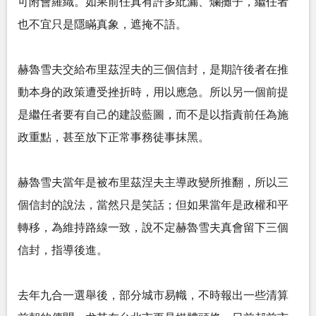
可附會羅織。如果前任真有許多紕漏、爛攤子，繼任者
也不宜只是隱瞞真象，遮掩不語。
赫魯雪夫交給布里茲涅夫的三個信封，是期許後者在推
動本身的政策遭受挫折時，用以應急。所以另一個前提
是繼任者要有自己的建設藍圖，而不是以指責前任為施
政重點，甚至放下正常事務徒事抹黑。
赫魯雪夫當年是被布里茲涅夫主導政變所推翻，所以三
個信封的說法，當然只是笑話；但如果當年是政權和平
轉移，為維持路線一致，說不定赫魯雪夫真會留下三個
信封，指導後進。
去年九合一選舉後，部分城市易幟，不時報出一些清算