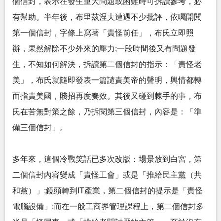
個信封，表示在發生重大問題或困難時可拆讀參考，必
有幫助。半年後，布里茲涅夫遭遇不少批評，依囑開閱
第一個信封，字條上寫著「責怪前任」，布氏立即照
辦，果然解除不少外來的壓力;一段時間後又有問題發
生，不知如何解決，拆讀第二個信封的指示：「責怪老
美」，布氏就隨即發表一篇譴責美帝的聲明，輿情都轉
而指責美國，賤招再度奏效。其後又碰到棘手的事，布
氏在苦無對策之餘，乃拆閱第三個信封，內容是：「準
備三個信封」。
多年來，這個冷戰笑話已多次改版：場景放到白宮，第
二個信封內容變成「責怪工會」或是「推給民主黨（共
和黨）」;鏡頭轉到IT產業，第二個信封的提示是「責怪
電腦設備」;而在一般工商界管理課程上，第二個信封多