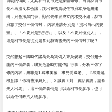
前朝的傳聞，尤其在台北市更是媒體頭條。日前郝前市
長不再溫良恭儉讓，跳出來指責現任市府本身毫無建
樹，只會抹黑鬥爭。顯然去年底成立的移交小組，郝市
府忘了交付三個信封， 內容應該分別是「提出自己的規
畫」、「不要只是拆拆拆」、以及「不要只怪別人」，
還是柯市長是從別處拿到赫魯雪夫的三個信封了呢？
突然想起三國時代諸葛亮為劉備入東吳娶親，交付趙子
龍的三個錦囊，囑於危急時打開依計行事，分析三張字
條的內容，無非是1.尋求奧援「求見喬國老」、2.製造危
機意識「假稱曹操興兵」、3.誠實面對「實話實說，請孫
夫人出馬」，這三個錦囊倒是可以給柯市長參考，也可
以給任何政治人物參考。