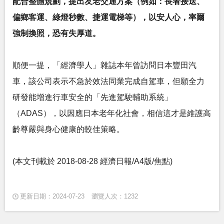
配合整體規劃，提出友老交通方案（例如：長者接送、
偏鄉客運、綠燈秒數、捷運電梯等），以安人心，率爾
強制換照，恐有失厚道。
順便一提，「經濟學人」雜誌本年曾訪問日本豐田汽
車，該公司表示不急於效法同業完成自駕車，但願全力
研發能增進行車安全的「先進駕駛輔助系統」
（ADAS），以因應日本老年化社會，相信這才是維護高
齡尊嚴與身心健康的較佳策略。
(本文刊載於 2018-08-28 經濟日報/A4版/焦點)
更新日期：2024-07-23
瀏覽人次：1232