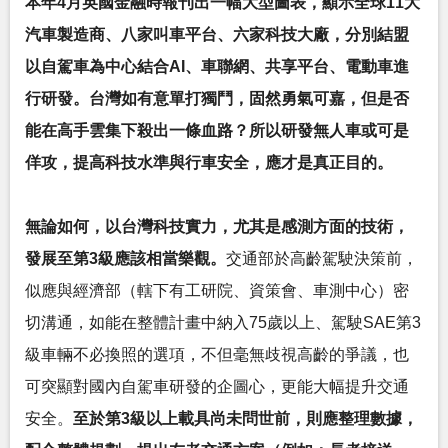
本年4月英國金融時報刊出一幅大型圖表，顯示全球11大
汽車製造商、八家叫車平台、六家科技大廠，分別結盟
以自駕車為中心結合AI、車聯網、共享平台、電動車進
行研發。台灣如有意單打獨鬥，固然勇氣可嘉，但是否
能在高手雲集下殺出一條血路？所以研發無人車或可是
佯攻，提高科技水準與行車安全，應才是真正目的。
無論如何，以台灣科技實力，尤其是感測方面的技術，
發展至第3級應該相當樂觀。
交通部於高齡駕駛決策前，
似應與經濟部（轄下有工研院、資策會、車測中心）密
切溝通，如能在整體計畫中納入75歲以上、駕駛SAE第3
級車輛不必換照的選項，不但毫無歧視高齡的爭議，也
可突顯對國內自駕車研發的企圖心，更能大幅提升交通
安全。
至於第3級以上載具尚未問世前，則應整理數據，