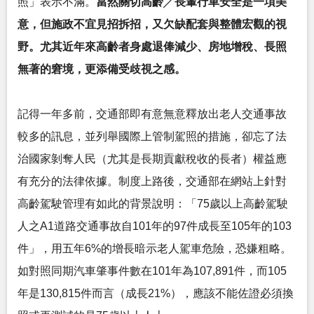
照」表示不滿。
當然關切高齡╱長輩行車安全是一項美
意，但施政不宜見招拆招，又欠缺配套與整體宏觀的視
野。尤其近年來高齡者身處退俸減少、房地增稅、長照
無著的窘境，更添備受歧視之感。
記得一年多前，交通部即有意無意釋放出老人交通事故
較多的訊息，並列舉國際上管制駕照的措施，卻忘了法
治國家剝奪人民（尤其是長期貢獻稅收的長者）權益應
有充分的法律依據。制度上路後，交通部在網站上針對
高齡駕駛管理有如此的背景說明：「75歲以上高齡駕駛
人之A1道路交通事故自101年的97件成長至105年的103
件」，用五年6%的增長暗示老人駕車危險，恐嫌粗略。
如對照同期汽車肇事件數在101年為107,891件，而105
年是130,815件而言（成長21%），應該不能佐證必須換