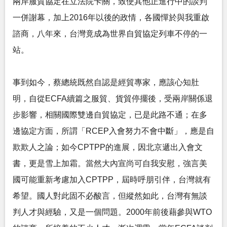
兩岸服貿協定在立法院卡關，致使其他正進行中的談判
一併謝幕，加上2016年以後的政情，各國憚於與我重啟
諮商，八年來，台灣竟成為世界自貿協定列車不停的一
站。
事到如今，蔡總統既然自認是經貿專家，應該心知肚
明，自從ECFA續篇之服貿、貨貿停擺後，受兩岸關係退
步影響，相關國際雙邊自貿協定，已是此路不通；在多
邊協定方面，所謂「RCEP入會努力不會中斷」，應是自
欺欺人之論；如今CPTPP的進展，因北京遞出入會文
書，更是雪上加霜。當然大內宣尚可自我安慰，強言美
國可能重新考慮加入CPTPP，屆時呼朋引伴，台灣就有
希望。國人對此固不必酸言，但縱然如此，台灣有無談
判人才與經驗，又是一個問題。2000年前後藉參與WTO