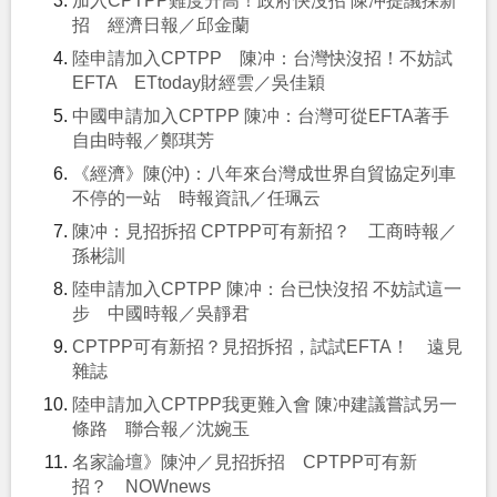
加入CPTPP難度升高！政府快沒招 陳冲提議採新
招 經濟日報／邱金蘭
陸申請加入CPTPP 陳冲：台灣快沒招！不妨試
EFTA ETtoday財經雲／吳佳穎
中國申請加入CPTPP 陳冲：台灣可從EFTA著手
自由時報／鄭琪芳
《經濟》陳(沖)：八年來台灣成世界自貿協定列車
不停的一站 時報資訊／任珮云
陳冲：見招拆招 CPTPP可有新招？ 工商時報／
孫彬訓
陸申請加入CPTPP 陳冲：台已快沒招 不妨試這一
步 中國時報／吳靜君
CPTPP可有新招？見招拆招，試試EFTA！ 遠見
雜誌
陸申請加入CPTPP我更難入會 陳冲建議嘗試另一
條路 聯合報／沈婉玉
名家論壇》陳沖／見招拆招 CPTPP可有新
招？ NOWnews