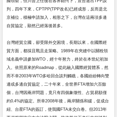
國領銜，但川普上任後在各界錯愕下，宣告退出TPP談
判，四年下來，CPTPP(TPP改名)已經成形，反而是北
京補位，積極申請加入，相形之下，台灣在這兩項多邊
自貿協定，顯然已經落後甚多。
台灣經貿立國，卻受限外交困境，長期以來，在國際經
貿方面，都採且戰且走策略。1989年在夾縫中以關稅領
域名義申請參加WTO，經十年努力，終於在本世紀初加
入。依照原來的Roadmap，從此融入國際經貿體系，然
而不幸2003年WTO多哈回合談判觸礁，各國紛紛轉向雙
邊或多邊自貿協定，二十年來，全世界FTA增加六百餘
個，台灣因兩岸問題，竟只有四個象徵性、占貿易額僅
約0.4%的協定。所幸2008年後，兩岸關係和緩，促成台
紐、台星FTA的簽訂，使我國FTA未交白卷。但2013年