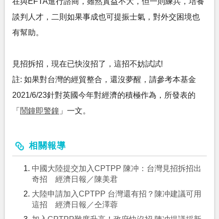
在與EFTA進行諮商，雖然實益不大，但一則練兵，培養
談判人才，二則如果事成也可提振士氣，對外交困境也
有幫助。
見招拆招，現在已快沒招了，這招不妨試試!
註: 如果對台灣的經貿整合，還沒夢醒，請參考本基金
2021/6/23針對英國今年對經濟的積極作為，所發表的
「
鬧鐘即警鐘
」一文。
相關報導
中國大陸提交加入CPTPP 陳冲：台灣見招拆招出
奇招 經濟日報／陳美君
大陸申請加入CPTPP 台灣還有招？陳冲建議可用
這招 經濟日報／仝澤蓉