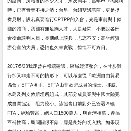
的諮商，所培養的不少人才，漸次凋零，當年ECFA談判
時，已有青黃不接之勢；台星、台紐雙邊諮商，更是捉
襟見肘，設若真要進行CPTPP的入會，光是事前與十餘
國的諮商，我國有無足夠人才，大是疑問。不要說各部
會銜命談判人員，長期紙上談兵，忐忑不安；高坐經貿
辦公室的大員，恐怕也久未實戰，惶惶不可終日。
2017/5/23我即曾在報端建議，區域經濟整合，在寸步難
行卻又非走不可的情形下，可以考慮從「歐洲自由貿易
協會」EFTA著手。EFTA由非歐盟成員的瑞士、挪威、
冰島及列支敦斯坦所組成，其部分成員業與中國大陸完
成自貿協定，阻力較小。該協會目前對外已簽署29個
FTA，經驗豐富，總人口1500萬人，與台灣相當，產品
互補性高，民間關係不錯，應是良好的切入點。如果現