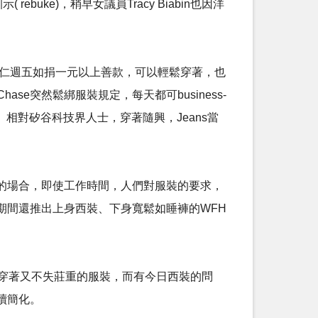
uke)，稍早女議員Tracy Biabin也因洋
同仁週五如捐一元以上善款，可以輕鬆穿著，也
hase突然鬆綁服裝規定，每天都可business-
相對矽谷科技界人士，穿著隨興，Jeans當
的場合，即使工作時間，人們對服裝的要求，
期間還推出上身西裝、下身寬鬆如睡褲的WFH
設計方便穿著又不失莊重的服裝，而有今日西裝的問
續簡化。