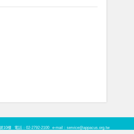
號10樓
電話：02-2792-2100
e-mail：service@appacus.org.tw