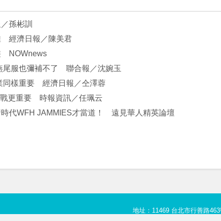
報／孫彬訓
維 經濟日報／陳美君
NOWnews
燕尾服也彌補不了 聯合報／沈婉玉
業同樣重要 經濟日報／仝澤蓉
而戰更重要 時報資訊／任珮云
代WFH JAMMIES才當道！ 遠見華人精英論壇
地址：11469 台北市行善路463