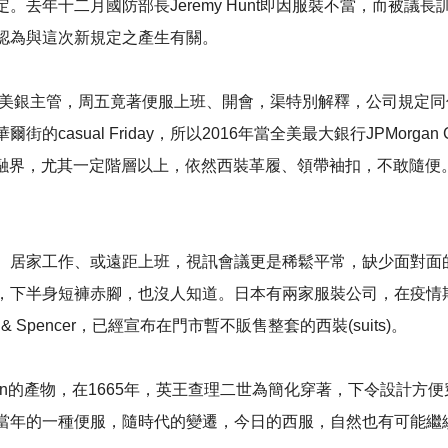
二月國防部長Jeremy Hunt即因服裝不當，而被議長訓示( reb
認為與這次新規定之產生有關。
挺的美銀主管，周五竟著便服上班、開會，渠特別解釋，公司規定
sual Friday，所以2016年當全美最大銀行JPMorgan C
國金融界，尤其一定階層以上，依然西裝革履、領帶袖扣，不敢隨便。
、居家工作、或遠距上班，視訊會議更是稀鬆平常，缺少面對面
，下半身短褲赤腳，也沒人知道。日本有兩家服裝公司，在疫情
& Spencer，已經宣布在門市暫不販售整套的西裝(suits)。
 Britain的產物，在1665年，英王查理二世為簡化穿著，下令
當年的一種便服，隨時代的變遷，今日的西服，自然也有可能繼