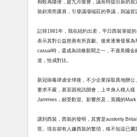
相較為隨便，趁九月復會，議長特提出新的規定。去年十
裝斜滑而露肩，引發議場端莊的爭議，與論皆
記得1981年，我在紐約出差，平日西裝筆
表示其對公益慈善有所貢獻。後來逐漸發展為華爾街的ca
casual時，還成為頭條新聞之一，不過美
道，恰成對比。
新冠病毒肆虐全球後，不少企業採取異地辦公
要求不嚴，甚至因視訊開會，上半身人模人樣
Jammies，頗受歡迎。影響所及，英國的Mark 
講到西裝，西裝的發明，其實是austerity
世。現在卻有人嫌西裝的繁瑣，殊不知這已屬