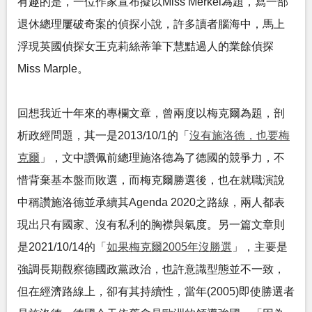
有趣的是，一位作家宣布擬以Miss Merkel為題，寫一部
退休總理屢破奇案的偵探小說，許多讀者腦海中，馬上
浮現英國偵探女王克莉絲蒂筆下慧黠過人的業餘偵探
Miss Marple。
回想我近十年來的專欄文章，曾兩度以梅克爾為題，剖
析政經問題，其一是2013/10/1的「
沒有施洛德，也要梅
克爾
」，文中讚佩前總理施洛德為了德國的競爭力，不
惜背棄基本盤而敗選，而梅克爾勝選後，也在就職演說
中稱讚施洛德並承續其Agenda 2020之路線，兩人都表
現出只有國家、沒有私利的胸襟與氣度。另一篇文章則
是2021/10/14的「
如果梅克爾2005年沒勝選
」，主要是
強調長期觀察德國政黨政治，也許意識型態並不一致，
但在經濟路線上，卻有其持續性，當年(2005)即使勝選者