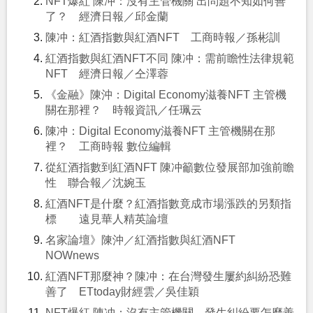
NFT爆紅 陳冲：沒有主管機關 出問題不知如何善
了？ 經濟日報／邱金蘭
陳冲：紅酒指數與紅酒NFT 工商時報／孫彬訓
紅酒指數與紅酒NFT不同 陳冲：需前瞻性法律規範
NFT 經濟日報／仝澤蓉
《金融》陳沖：Digital Economy滋養NFT 主管機
關在那裡？ 時報資訊／任珮云
陳冲：Digital Economy滋養NFT 主管機關在那
裡？ 工商時報 數位編輯
從紅酒指數到紅酒NFT 陳冲籲數位發展部加強前瞻
性 聯合報／沈婉玉
紅酒NFT是什麼？紅酒指數竟成市場漲跌的另類指
標 遠見華人精英論壇
名家論壇》陳沖／紅酒指數與紅酒NFT
NOWnews
紅酒NFT那麼神？陳冲：在台灣發生屢約糾紛恐難
善了 ETtoday財經雲／吳佳穎
NFT爆紅 陳冲：沒有主管機關，發生糾紛要怎麼善