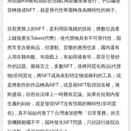
用美國RM葡萄酒結合法國L陶瓷廠限量發行，予以編號
並轉換成NFT，就是替代性華麗轉身為獨特性的例子。
目前實務上的NFT，是利用區塊鏈的技術，將數位資產
上鏈後產生Token(代幣)，使代替物具有不可替代性，固
然常見在藝術品，但運動、音樂的應用也多，國內還有
人用在雞肉飯、布袋戲上，有如雨後春筍，甚至引發炒
作的話題。嚴格言之，多數NFT，係將同質化商品(代替
物)非同質化，將NFT成為表彰特定物或權利的工具；或
是將創作的作品轉為NFT，或是藉NFT取得冠名權，漪
歟盛哉，自然在法律上一時難有定論。如果在短期內發
生履約糾紛，或是發現NFT沒有預期的獨特性(非同質
化)，真不知如何善了? 台灣連加密幣「日常業務」的主
管機關都擺不平，屆時發生NFT問題，只好請行政院自