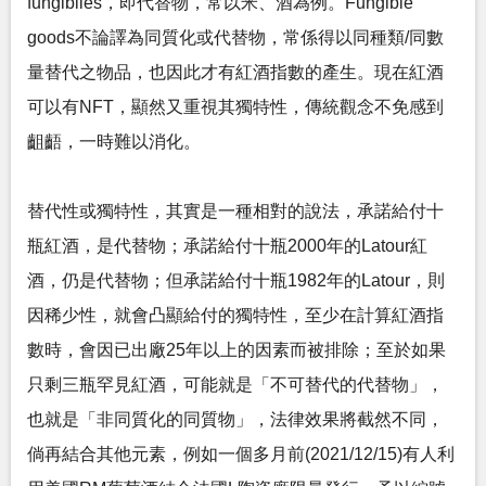
fungibiles，即代替物，常以米、酒為例。Fungible
goods不論譯為同質化或代替物，常係得以同種類/同數
量替代之物品，也因此才有紅酒指數的產生。現在紅酒
可以有NFT，顯然又重視其獨特性，傳統觀念不免感到
齟齬，一時難以消化。
替代性或獨特性，其實是一種相對的說法，承諾給付十
瓶紅酒，是代替物；承諾給付十瓶2000年的Latour紅
酒，仍是代替物；但承諾給付十瓶1982年的Latour，則
因稀少性，就會凸顯給付的獨特性，至少在計算紅酒指
數時，會因已出廠25年以上的因素而被排除；至於如果
只剩三瓶罕見紅酒，可能就是「不可替代的代替物」，
也就是「非同質化的同質物」，法律效果將截然不同，
倘再結合其他元素，例如一個多月前(2021/12/15)有人利