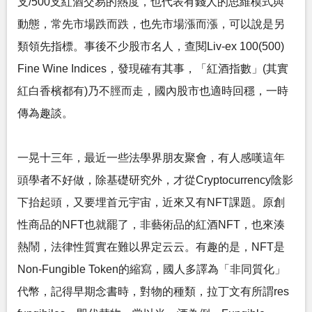
支/500支紅酒交易的熱度，也代表有錢人的思維模式與
動態，常先市場跌而跌，也先市場漲而漲，可以說是另
類領先指標。事後不少股市名人，查閱Liv-ex 100(500)
Fine Wine Indices，發現確有其事，「紅酒指數」(其實
紅白香檳都有)乃不脛而走，國內股市也適時回穩，一時
傳為趣談。
一晃十三年，最近一些法學界朋友聚會，有人感嘆這年
頭學者不好做，除基礎研究外，才從Cryptocurrency陰影
下抬起頭，又要埋首元宇宙，近來又有NFT課題。原創
性商品的NFT也就罷了，非藝術品的紅酒NFT，也來湊
熱鬧，法律性質實在難以界定云云。有趣的是，NFT是
Non-Fungible Token的縮寫，國人多譯為「非同質化」
代幣，記得早期念書時，對物的種類，拉丁文有所謂res