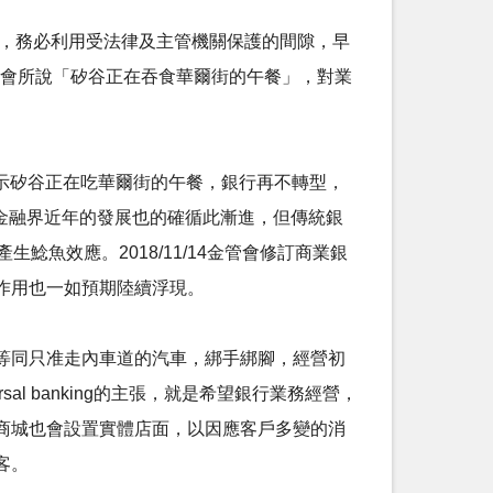
戰，務必利用受法律及主管機關保護的間隙，早
在股東會所說「矽谷正在吞食華爾街的午餐」，對業
示矽谷正在吃華爾街的午餐，銀行再不轉型，
觀察金融界近年的發展也的確循此漸進，但傳統銀
魚效應。2018/11/14金管會修訂商業銀
作用也一如預期陸續浮現。
等同只准走內車道的汽車，綁手綁腳，經營初
l banking的主張，就是希望銀行業務經營，
商城也會設置實體店面，以因應客戶多變的消
客。