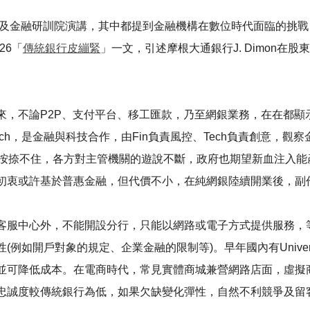
公會及金融研訓院演講，其中都提到金融機構在數位時代面臨的挑
26「
傳統銀行皮繃緊
」一文，引述摩根大通銀行J. Dimon
來，不論P2P、支付平台、移工匯款，乃至網銀業務，在在都顯
ech，是金融與科技合作，由Fin負責風控、Tech負責創意，
按捺不住，各方對主管機關的遊說不斷，政府也期望新血注入能產生鯰
初衷或許基於普惠金融，但代價不小，在純網銀陸續開業後，副
客服中心外，不能開設分行，只能以網路或電子方式提供服務，
如開戶對象的規定、企業金融的限制等)。早年國內有Universa
並可降低成本。在電商時代，常見實體商城兼營網路店面，虛擬
忠誠度較傳統銀行為低，如果欠缺變化彈性，自然不利競爭及留