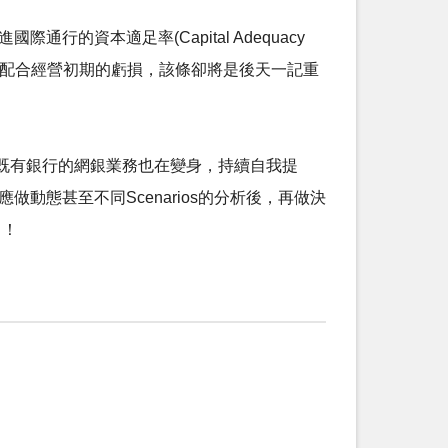
的資本適足率(Capital Adequacy
銀，配合經營初期的虧損，該條卻將是後天一記重
既有銀行的網銀業務也在變身，持續自我提
動態甚至不同Scenarios的分析後，再做決
了！