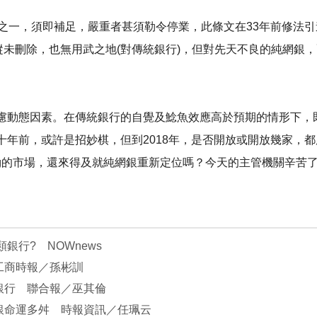
，須即補足，嚴重者甚須勒令停業，此條文在33年前修法引進國際通行
或因縱未刪除，也無用武之地(對傳統銀行)，但對先天不良的純網
慮動態因素。在傳統銀行的自覺及鯰魚效應高於預期的情形下，
前，或許是招妙棋，但到2018年，是否開放或開放幾家，都應做
king的市場，還來得及就純網銀重新定位嗎？今天的主管機關辛苦
銀行? NOWnews
工商時報／孫彬訓
銀行 聯合報／巫其倫
銀命運多舛 時報資訊／任珮云