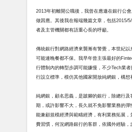
2013年初離開公職後，我曾在應邀在銀行
做因應。其後我在報端幾篇文章，包括2015/5/
者及主管機關都有語重心長的呼籲。
傳統銀行對網路經濟來襲漸有警覺，本世紀以
可能連晚餐都不保。我早年曾主張最好的Fint
行體制內的轉型步調可能嫌慢，不少Tech業者
行設立標準，模仿其他國家開放純網銀，構想
純網銀，顧名思義，是跛腳的銀行，除總行及
期，或許影響不大，長久就不免影響業務的彈性(例
能兼顧規模經濟與範疇經濟，有利業務拓展，
費習慣，何況網路銀行的客群，依國外經驗，