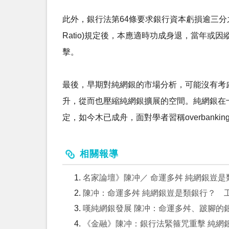
此外，銀行法第64條要求銀行資本虧損逾三分之一
Ratio)規定後，本應適時功成身退，當年
擊。
最後，早期對純網銀的市場分析，可能沒有考
升，從而也壓縮純網銀擴展的空間。純網銀在十年
定，如今木已成舟，面對學者習稱overban
相關報導
名家論壇》陳冲／ 命運多舛 純網銀豈是類
陳冲：命運多舛 純網銀豈是類銀行？ 
嘆純網銀發展 陳冲：命運多舛、跛腳的
《金融》陳冲：銀行法緊箍咒重擊 純網