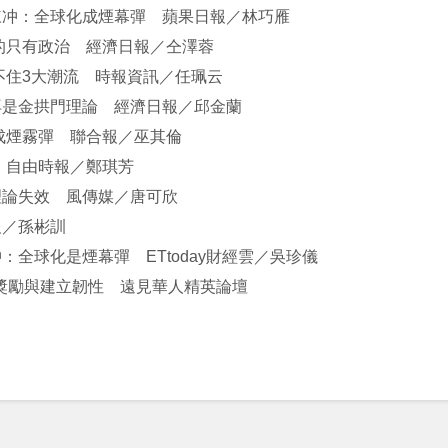
陳冲：全球化成煙幕彈 蘋果日報／林巧雁
的只有政治 經濟日報／仝澤蓉
不住3大潮流 時報資訊／任珮云
再是金拱門理論 經濟日報／邱金蘭
成煙霧彈 聯合報／巫其倫
 自由時報／鄭琪芳
理論失效 風傳媒／唐可欣
／孫彬訓
全球化是煙幕彈 ETtoday財經雲／吳珍儀
因獎勵與建立韌性 遠見華人精英論壇