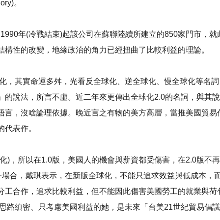
ory)。
意謂1990年(冷戰結束)起該公司在蘇聯陸續所建立的850家門
結構性的改變，地緣政治的角力已經扭曲了比較利益的理論。
全球化，其實命運多舛，光看反全球化、逆全球化、慢全球化等名
」的說法，所言不虛。近二年來更傳出全球化2.0的名詞，與其
語言，沒啥論理依據。晚近言之有物的美方高層，當推美國貿易
化的代表作。
，所以在1.0版，美國人的機會與薪資都受傷害，在2.0版不再偏重
另一場合，戴琪表示，在新版全球化，不能只追求效益與低成本，
分工合作，追求比較利益，但不能因此傷害美國勞工的就業與荷
到思路縝密、只考慮美國利益的她，是未來「台美21世紀貿易倡