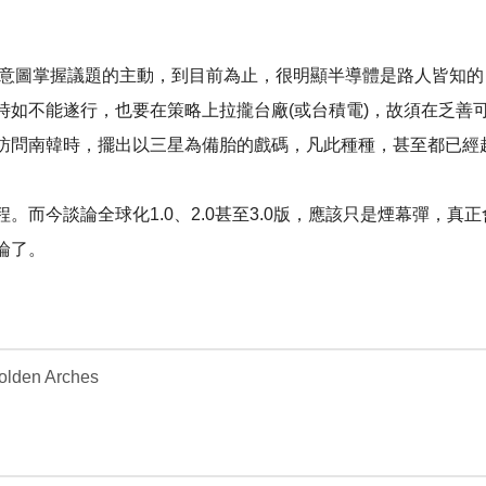
美國意圖掌握議題的主動，到目前為止，很明顯半導體是路人皆知
如不能遂行，也要在策略上拉攏台廠(或台積電)，故須在乏善可陳
訪問南韓時，擺出以三星為備胎的戲碼，凡此種種，甚至都已經
。而今談論全球化1.0、2.0甚至3.0版，應該只是煙幕彈，
論了。
Golden Arches