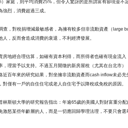
-mouth）家庭，則平均消費25%，但令人驚訝的是所謂富有卻
為強烈，消費超過三成。
調查，對稅捐增減最敏感者，為擁有較多但非流動資產（large but il
他人，反而會造成消費的衰退，不利經濟發展。
賣房地經合理估算，如確有資本利得，而所得者也確有現金流入
率，理當予以支持。不過五月開徵的新房屋稅（尤其在台北市）
百年來的研究結果，對坐擁非流動資產而cash inflow未
，對僅有一戶的自住住宅或老人自住宅予以降稅或免稅的原因。
普林斯頓大學的研究報告指出：年逾65歲的美國人對財富重分
免激怒某些年齡層的人，而是一切應回歸學理法理，不要只會選