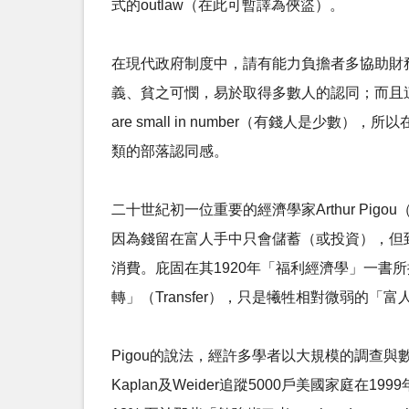
式的outlaw（在此可暫譯為俠盜）。
在現代政府制度中，請有能力負擔者多協助財
義、貧之可憫，易於取得多數人的認同；而且這種
are small in number（有錢人
類的部落認同感。
二十世紀初一位重要的經濟學家Arthur P
因為錢留在富人手中只會儲蓄（或投資），但
消費。庇固在其1920年「福利經濟學」一
轉」（Transfer），只是犧牲相對微弱
Pigou的說法，經許多學者以大規模的調查
Kaplan及Weider追蹤5000戶美國家庭