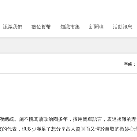
認識我們
數位貨幣
知識市集
新聞稿
活動訊息
字級：
羅賓漢總統。施不愧闖蕩政治圈多年，擅用簡單語言，表達複雜的
是劫富濟貧的代表，也多少滿足了想分享富人資財而又憚於自取的微妙