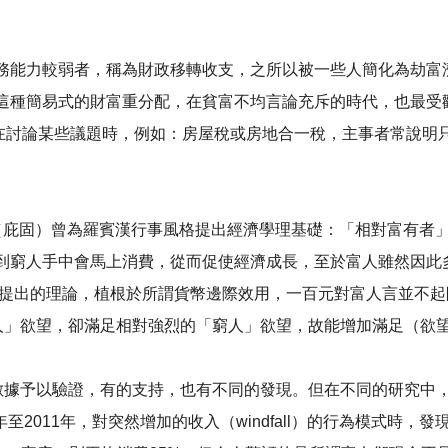
務能力較弱者，稱為財政移轉收支，之所以被一些人簡化為劫富
簡易式的財富重分配，在貧富不均言論充斥的時代，也最受歡迎，對選
是少數），所以在討論某些議題時，例如：房屋稅或房地合一稅，主事者常
igou（庇固）曾為羅賓漢行事風格提出經濟學理基礎：「相對富
到窮人手中會馬上消費，從而促使經濟成長，至於富人雖然因此
書所提出的理論，植根於所謂貨幣邊際效用，一百元對富人言並不
的「富人」欲望，卻滿足相對強烈的「窮人」欲望，故能增加滿足（
與數據予以驗證，有的支持，也有不同的發現。但在不同的研究中
在1999年至2011年，對突然增加的收入（windfall）的行為模