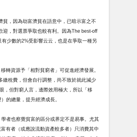
濟貧，因為劫富濟貧在語意中，已暗示富之不
票爭取也較有利。因為The best-off
說明只有少數的2%受影響云云，也是在爭取一種另
有者」移轉資源予「相對貧窮者」可促進經濟發展。
多繳稅費，但會自行調整，尚不致於就此減少
起眼，但對窮人言，邊際效用極大，所以「移
欲望）的總量，提升經濟成長。
，學者也察覺貧富的區分或界定不是易事。尤其
式時，發現富有者（或應說流動資產較多者）只消費其中