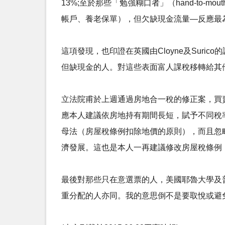
13%;至於那些「勉強糊口者」（hand-to
帳戶、養老保單），但欠缺現金流量―反應最
這項發現，也印證在英國由Cloyne及Surico的
但缺現金的人。對這些表面富人課稅移轉給其
立法院甫於上週通過房地合一稅的修正案，買
應本人建議依房地持有期間長短，賦予不同稅
母法（房屋稅條例扣除地價的原則），而且忽略近
濟發展。這也是本人一再建議修改房屋稅條例
最後對那些只在意選票的人，美國耶魯大學及
重分配的人亦同。我的意思倒不是要取悅或避