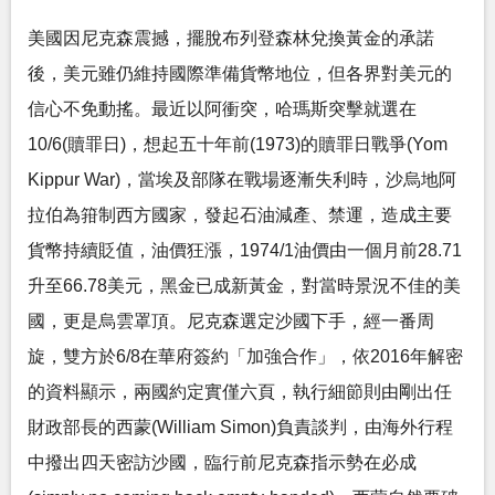
美國因尼克森震撼，擺脫布列登森林兌換黃金的承諾
後，美元雖仍維持國際準備貨幣地位，但各界對美元的
信心不免動搖。最近以阿衝突，哈瑪斯突擊就選在
10/6(贖罪日)，想起五十年前(1973)的贖罪日戰爭(Yom
Kippur War)，當埃及部隊在戰場逐漸失利時，沙烏地阿
拉伯為箝制西方國家，發起石油減產、禁運，造成主要
貨幣持續貶值，油價狂漲，1974/1油價由一個月前28.71
升至66.78美元，黑金已成新黃金，對當時景況不佳的美
國，更是烏雲罩頂。尼克森選定沙國下手，經一番周
旋，雙方於6/8在華府簽約「加強合作」，依2016年解密
的資料顯示，兩國約定實僅六頁，執行細節則由剛出任
財政部長的西蒙(William Simon)負責談判，由海外行程
中撥出四天密訪沙國，臨行前尼克森指示勢在必成