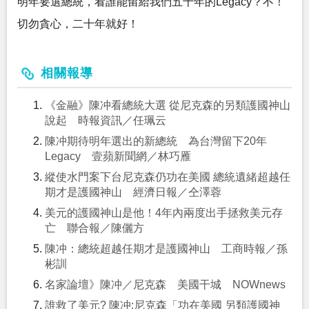
明年要選總統，看誰能留給我們五十年的Legacy？不！
切勿貪心，二十年就好！
相關報導
《金融》陳冲看總統大選 從尼克森的另類護國神山
說起 時報資訊／任珮云
陳冲期待明年選出的新總統 為台灣留下20年
Legacy 壹蘋新聞網／林巧雁
縱使水門案下台尼克森仍功在美國 總統遺緒超越任
期才是護國神山 經濟日報／仝澤蓉
美元的護國神山是他！4年內兩度出手拯救美元存
亡 聯合報／陳儷方
陳冲：總統超越任期才是護國神山 工商時報／孫
彬訓
名家論壇》陳冲／尼克森 美國干城 NOWnews
誰救了美元? 陳冲:尼克森「功在美國 另類護國神