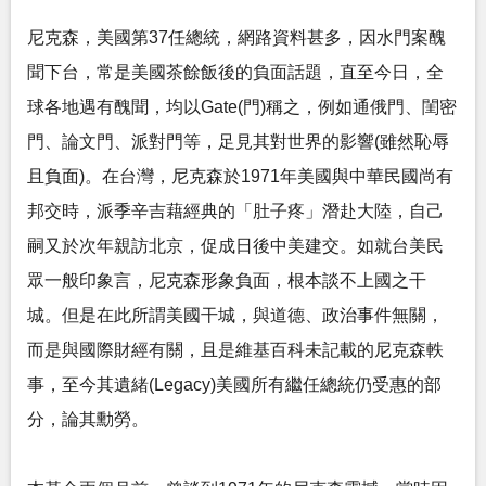
尼克森，美國第37任總統，網路資料甚多，因水門案醜
聞下台，常是美國茶餘飯後的負面話題，直至今日，全
球各地遇有醜聞，均以Gate(門)稱之，例如通俄門、閨密
門、論文門、派對門等，足見其對世界的影響(雖然恥辱
且負面)。在台灣，尼克森於1971年美國與中華民國尚有
邦交時，派季辛吉藉經典的「肚子疼」潛赴大陸，自己
嗣又於次年親訪北京，促成日後中美建交。如就台美民
眾一般印象言，尼克森形象負面，根本談不上國之干
城。但是在此所謂美國干城，與道德、政治事件無關，
而是與國際財經有關，且是維基百科未記載的尼克森軼
事，至今其遺緒(Legacy)美國所有繼任總統仍受惠的部
分，論其勳勞。