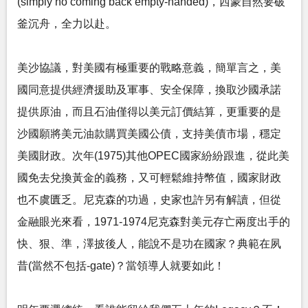
(simply no coming back empty-handed)，西蒙自然要破
釜沉舟，全力以赴。
美沙協議，對美國有極重要的戰略意義，簡單言之，美
國同意提供經濟援助及軍事、安全保障，換取沙國承諾
提供原油，而且石油僅得以美元訂價結算，更重要的是
沙國願將美元油款購買美國公債，支持美債市場，穩定
美國財政。次年(1975)其他OPEC國家紛紛跟進，從此美
國免去兌換黃金的義務，又可輕鬆維持幣值，國家財政
也不虞匱乏。尼克森的功過，史家也許另有解讀，但從
金融眼光來看，1971-1974尼克森對美元存亡兩度出手的
快、狠、準，澤披後人，能說不是功在國家？典範在夙
昔(當然不包括-gate)？當領導人就要如此！