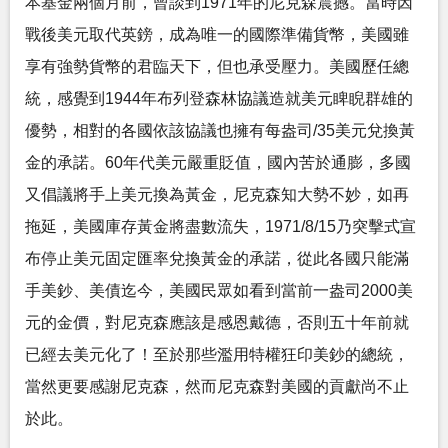
本基金兩個月前，曾談到1971年的尼克森震撼。當時因
戰後美元取代英鎊，成為唯一的國際準備貨幣，美國雖
享有強勢貨幣的君臨天下，但也承受壓力。美國歷任總
統，感覺到1944年布列登森林協議造就美元睥睨群雄的
優勢，相對的各國依該協議也擁有每盎司/35美元兌換黃
金的承諾。60年代美元嚴重貶值，國內苦於通膨，多國
又倡議將手上美元換為黃金，尼克森知大勢不妙，如再
拖延，美國庫存黃金將盡數流失，1971/8/15乃突擊式宣
布停止美元固定匯率兌換黃金的承諾，從此各國只能滿
手美鈔、美債迄今，美國民眾如看到當前一盎司2000美
元的金價，對尼克森應該是感恩戴德，否則五十年前就
已經去美元化了！至於那些濫用特權狂印美鈔的總統，
當然更要感謝尼克森，然而尼克森對美國的貢獻尚不止
於此。