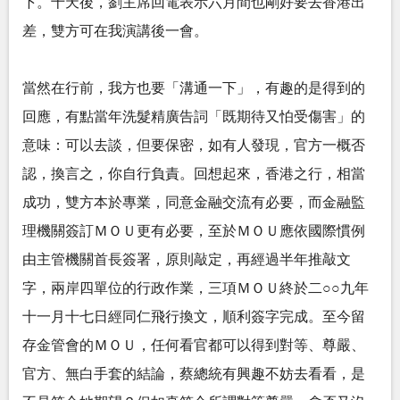
下。十天後，劉主席回電表示六月間也剛好要去香港出
差，雙方可在我演講後一會。
當然在行前，我方也要「溝通一下」，有趣的是得到的
回應，有點當年洗髮精廣告詞「既期待又怕受傷害」的
意味：可以去談，但要保密，如有人發現，官方一概否
認，換言之，你自行負責。回想起來，香港之行，相當
成功，雙方本於專業，同意金融交流有必要，而金融監
理機關簽訂ＭＯＵ更有必要，至於ＭＯＵ應依國際慣例
由主管機關首長簽署，原則敲定，再經過半年推敲文
字，兩岸四單位的行政作業，三項ＭＯＵ終於二○○九年
十一月十七日經同仁飛行換文，順利簽字完成。至今留
存金管會的ＭＯＵ，任何看官都可以得到對等、尊嚴、
官方、無白手套的結論，蔡總統有興趣不妨去看看，是