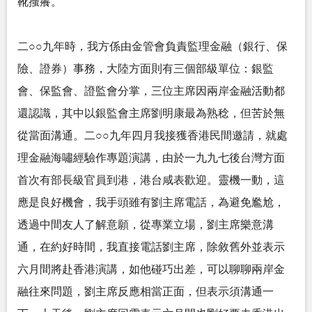
靴搔癢。
二○○九年時，我方係由金管會負責監理金融（銀行、保
險、證券）事務，大陸方面則有三個部級單位：銀監
會、保監會、證監會分掌，三位主席因兩岸金融活動都
還認識，其中以銀監會主席劉明康最為熟稔，但苦於無
從當面溝通。二○○九年四月我接獲香港民間邀請，就處
理金融海嘯經驗作專題演講，由於一九九七後台灣方面
首次有部長級官員到港，港台咸表歡迎。靈機一動，這
應是良好機會，我手頭雖有劉主席電話，為避免尷尬，
透過中間友人了解意願，從專業立場，劉主席樂意溝
通，在約好時間，我直接電話劉主席，除敘舊外並表示
六月間將赴香港演講，如他碰巧出差，可以聊聊兩岸金
融往來問題，劉主席反應相當正面，但表示須溝通一