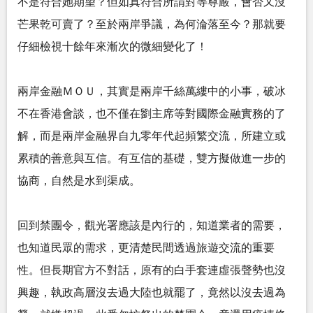
不是符合她期望？但如真符合所謂對等尊嚴，會否又沒
芒果乾可賣了？至於兩岸爭議，為何淪落至今？那就要
仔細檢視十餘年來漸次的微細變化了！
兩岸金融ＭＯＵ，其實是兩岸千絲萬縷中的小事，破冰
不在香港會談，也不僅在劉主席等對國際金融實務的了
解，而是兩岸金融界自九零年代起頻繁交流，所建立或
累積的善意與互信。有互信的基礎，雙方擬做進一步的
協商，自然是水到渠成。
回到禁團令，觀光署應該是內行的，知道業者的需要，
也知道民眾的需求，更清楚民間透過旅遊交流的重要
性。但長期官方不對話，原有的白手套連虛張聲勢也沒
興趣，執政高層沒去過大陸也就罷了，竟然以沒去過為