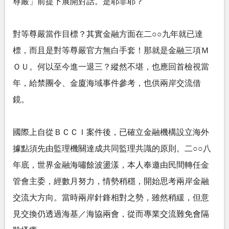
尊嚴」前提下展開對話。是耶非耶？
對等尊嚴當作目標？其實金融方面在二○○九年就已達
標，而且是對等尊嚴官方無白手套！那就是金融三項Ｍ
ＯＵ。何以至今進一退三？縱然不堪，也應回首檢視當
年，給禁團令、金廈海域事件參考，也供兩岸交流借
鏡。
國際上自從ＢＣＣＩ案件後，已確立金融機構設立海外
據點須先由監理機關達成共同監理共識的原則。二○○八
年底，世界金融海嘯餘波盪漾，本人奉邀由民間轉任金
管會主委，經數月努力，情勢稍穩，開始思考兩岸金融
交流大方向。當時兩岸針鋒相對之勢，雖然稍緩，但意
見交換仍透過海基／海協兩會，從而專業交流難免會隔