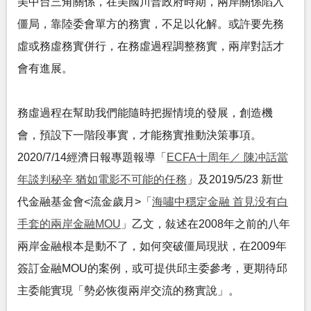
美中台三角關係，在美國川普政府時期，兩岸關係陷入
僵局，靠陸委會單方的務實，不足以化解。或許要先務
虛或務虛務實併行，在務虛過程調整務實，兩岸對話才
會有進展。
務虛過程在幫助我們能隨時把握情境的發展，創造機
會，預設下一階段事實，才能務實推動決策事項。
2020/7/14經濟日報專題報導「
ECFA十周年／ 陳冲話當
年談判秘辛 猶如電影不可能的任務
」及2019/5/23 新世
代金融基金會<流金歲月>「
海嘯中穩定金融 首見没有白
手套的兩岸金融MOU
」乙文，敍述在2008年之前的八年
兩岸金融根本是動不了，如何突破僵局現狀，在2009年
簽訂金融MOU的案例，或可提供邱主委參考，更期待邱
主委能實現「勢必恢復兩岸交流的務實說」。