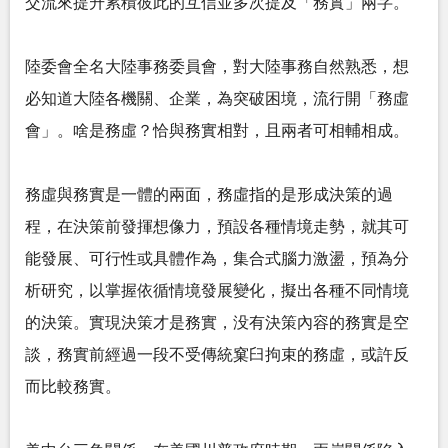
交流來提升累積彼此的互信並多次提及「務實」兩字。
陸委會全名大陸事務委員會，對大陸事務自然熟悉，想
必知道大陸各機關、企業，為突破困境，流行開「務虛
會」。啥是務虛？恰與務實相對，且兩者可相輔相成。
務虛與務實是一體的兩面，務虛指的是形成決策的過
程，在決策前發揮想像力，預設各種情境走勢，就其可
能發展、可行性或具體作為，集合式腦力激盪，預為分
析研究，以掌握依循情境發展變化，擬出各種不同情境
的決策。實現決策才是務實，没有決策內容的務實是空
談，務實前經過一段不受傳統窠臼拘束的務虛，或許反
而比較務實。