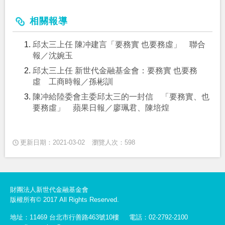
相關報導
邱太三上任 陳冲建言「要務實 也要務虛」 聯合
報／沈婉玉
邱太三上任 新世代金融基金會：要務實 也要務
虛 工商時報／孫彬訓
陳冲給陸委會主委邱太三的一封信 「要務實、也
要務虛」 蘋果日報／廖珮君、陳培煌
更新日期：2021-03-02
瀏覽人次：598
財團法人新世代金融基金會
版權所有© 2017 All Rights Reserved.
地址：11469 台北市行善路463號10樓
電話：02-2792-2100