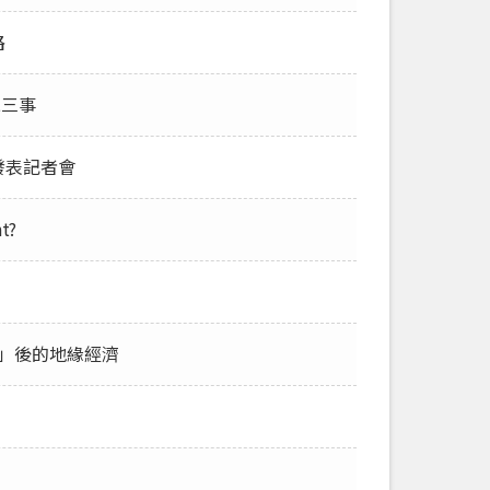
路
二三事
發表記者會
t?
布」後的地緣經濟