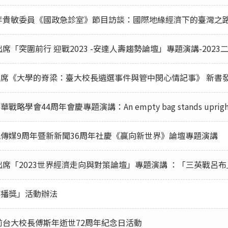
事長接受李貴敏委員《國政急診室》節目訪談：國際地緣經濟下的臺灣之
應邀出席「突圍前行 迎戰2023 -安達人壽趨勢論壇」專題演講-2023
長應邀出席《大學的脊梁：臺大校長遴選事件與管中閔心情記事》 新書
戰略學會44周年會慶專題演講：An empty bag stands uprigh
應邀風傳媒9周年暨新新聞36周年社慶《贏向新世界》論壇專題演講
長應邀出席「2023世界經濟走向與對策論壇」專題演講 ：「三英戰呂
傳播獎」活動辦法
長出席前台大校長傅斯年逝世72周年紀念日活動