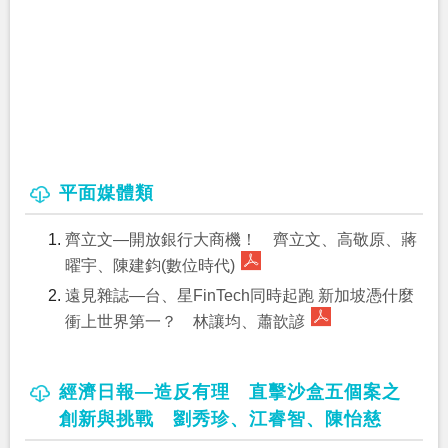
平面媒體類
齊立文—開放銀行大商機！ 齊立文、高敬原、蔣
曜宇、陳建鈞(數位時代)
遠見雜誌—台、星FinTech同時起跑 新加坡憑什麼
衝上世界第一？ 林讓均、蕭歆諺
經濟日報—造反有理 直擊沙盒五個案之
創新與挑戰 劉秀珍、江睿智、陳怡慈