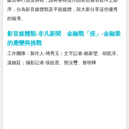
飯店舉行頒獎典禮，謹將各得獎作品依照報名收件之順
序，分為影音媒體類及平面媒體，與大家分享這些優秀
的報導。
影音媒體類-非凡新聞 金融戰「疫」-金融業
的應變與挑戰
工作團隊：製作人-傅秀玉；文字記者-賴家瑩、胡凱淳、
溫婉廷；攝影記者-張皓普、熊汝璽、詹明樺