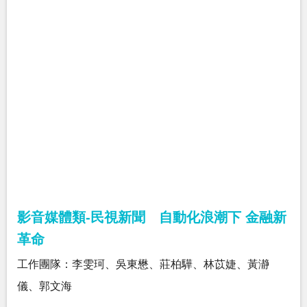
影音媒體類-民視新聞 自動化浪潮下 金融新
革命
工作團隊：李雯珂、吳東懋、莊柏驊、林苡婕、黃瀞
儀、郭文海