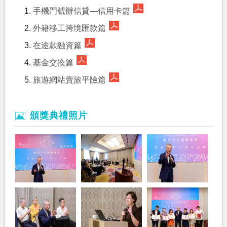
手機門號辦信貸—信用卡篇
外籍移工跨境匯款篇
在途款融資篇
基金交換篇
旅遊網站賣旅平險篇
頒獎典禮照片