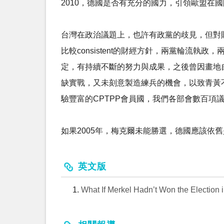
2010，德國是否有充分的國力，引領歐盟在
台灣在政治議題上，也許有政黨的歧見，但對
比較consistent的財經方針，兩黨輪流
定，有持續不斷的努力與成果，之後曾因畫地
缺實戰，又未刻意製造練兵的機會，以致青黃
驗豐富的CPTPP會員國，我們各部會數百項
如果2005年，梅克爾未能勝選，德國應該依
英文版
What If Merkel Hadn’t Won the Election 