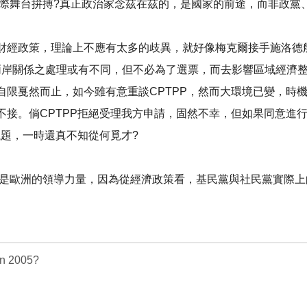
國際舞台拚搏?真正政治家念茲在茲的，是國家的前途，而非政黨
財經政策，理論上不應有太多的歧異，就好像梅克爾接手施洛德
執政，兩岸關係之處理或有不同，但不必為了選票，而去影響區域經濟
自限戛然而止，如今雖有意重談CPTPP，然而大環境已變，時
不接。倘CPTPP拒絕受理我方申請，固然不幸，但如果同意進
議題，一時還真不知從何覓才?
舊是歐洲的領導力量，因為從經濟政策看，基民黨與社民黨實際上
in 2005?