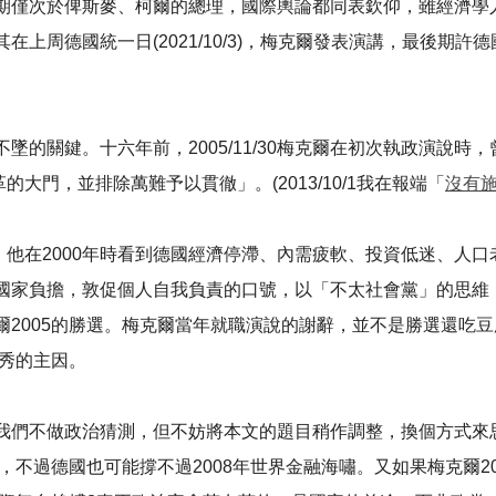
俾斯麥、柯爾的總理，國際輿論都同表欽仰，雖經濟學人雜誌以The me
上周德國統一日(2021/10/3)，梅克爾發表演講，最後期
墜的關鍵。十六年前，2005/11/30梅克爾在初次執政演說時
改革的大門，並排除萬難予以貫徹」。(2013/10/1我在報端「
沒有
理，他在2000年時看到德國經濟停滯、內需疲軟、投資低迷、人
家負擔，敦促個人自我負責的口號，以「不太社會黨」的思維，通過
005的勝選。梅克爾當年就職演說的謝辭，並不是勝選還吃豆腐，
獨秀的主因。
們不做政治猜測，但不妨將本文的題目稍作調整，換個方式來思考。
，不過德國也可能撐不過2008年世界金融海嘯。又如果梅克爾20