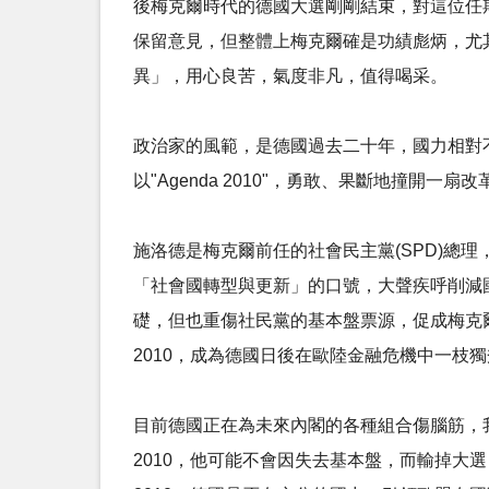
後梅克爾時代的德國大選剛剛結束，對這位任期僅次於
保留意見，但整體上梅克爾確是功績彪炳，尤其在
異」，用心良苦，氣度非凡，值得喝采。
政治家的風範，是德國過去二十年，國力相對不
以"Agenda 2010"，勇敢、果斷地撞開一扇
施洛德是梅克爾前任的社會民主黨(SPD)總
「社會國轉型與更新」的口號，大聲疾呼削減國
礎，但也重傷社民黨的基本盤票源，促成梅克爾2
2010，成為德國日後在歐陸金融危機中一枝
目前德國正在為未來內閣的各種組合傷腦筋，我
2010，他可能不會因失去基本盤，而輸掉大選