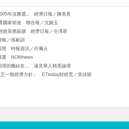
05年沒勝選... 經濟日報／陳美君
家看國家前途 聯合報／沈婉玉
財經政策應延續 經濟日報／仝澤蓉
時報／孫彬訓
困境 時報資訊／任珮云
選 NOWnews
經困境的癥結在… 遠見華人精英論壇
一致經濟方針」 ETtoday財經雲／吳佳穎