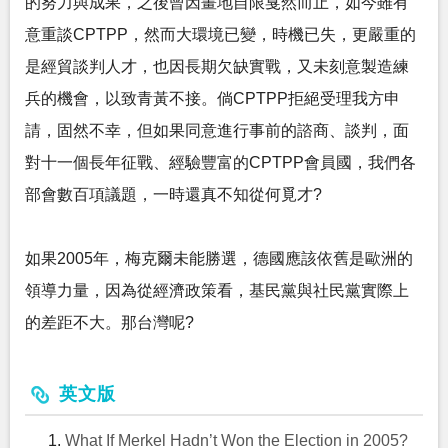
的努力與成果，之後曾因畫地自限戛然而止，如今雖有
意重談CPTPP，然而大環境已變，時機已失，更嚴重的
是經貿談判人才，也因長期欠缺實戰，又未刻意製造練
兵的機會，以致青黃不接。倘CPTPP拒絕受理我方申
請，固然不幸，但如果同意進行事前的諮商、談判，面
對十一個長年征戰、經驗豐富的CPTPP會員國，我們各
部會數百項議題，一時還真不知從何覓才?
如果2005年，梅克爾未能勝選，德國應該依舊是歐洲的
領導力量，因為從經濟政策看，基民黨與社民黨實際上
的差距不大。那台灣呢?
英文版
What If Merkel Hadn’t Won the Election in 2005?