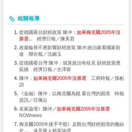
相關報導
從德國看台財經政策 陳冲：
如果梅克爾2005年沒
勝選
... 經濟日報／陳美君
政黨輪替不應影響財經政策 陳冲:政治家看國家前
途 聯合報／沈婉玉
從德國看台灣 陳冲：就算政治有歧見 財經政策應
延續 經濟日報／仝澤蓉
陳冲：
如果梅克爾2005年沒勝選
工商時報／孫彬
訓
《金融》陳沖：以梅克爾為鏡 看台灣的困境 時報
資訊／任珮云
名家論壇》陳沖／
如果梅克爾2005年沒勝選
NOWnews
梅克爾2005年接手平順》反觀台灣財經困境的癥結
在… 遠見華人精英論壇