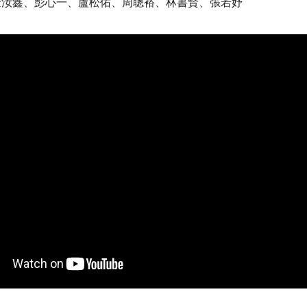
金汝鑫、彭心一、盧松佑、周聰裕、林書賢、張若妤