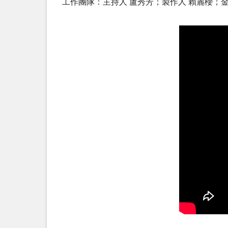
工作團隊：主持人 盧秀芳；製作人 賴麗櫻；