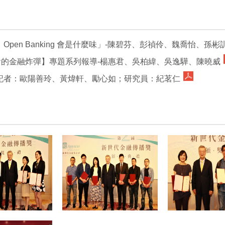
pen Banking 會是什麼味」-陳碧芬、彭禎伶、魏喬怡、孫
的金融炸彈】專題系列報導-楊惠君、吳柏緯、吳逸驊、陳曉威
記者：歐陽善玲、黃煒軒、勵心如；研究員：紀茗仁