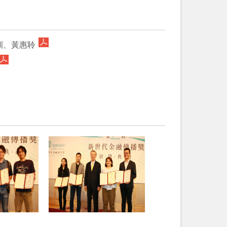
彬訓、黃惠聆