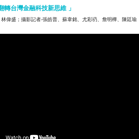
 翻轉台灣金融科技新思維 」
、林偉盛；攝影記者-張皓普、蘇韋銘、尤彩礽、詹明樺、陳廷瑜