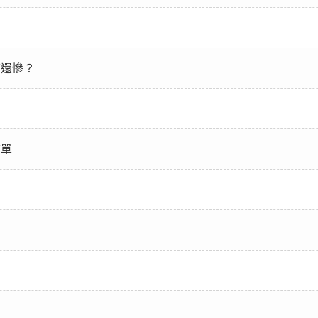
菜還慘？
菜單